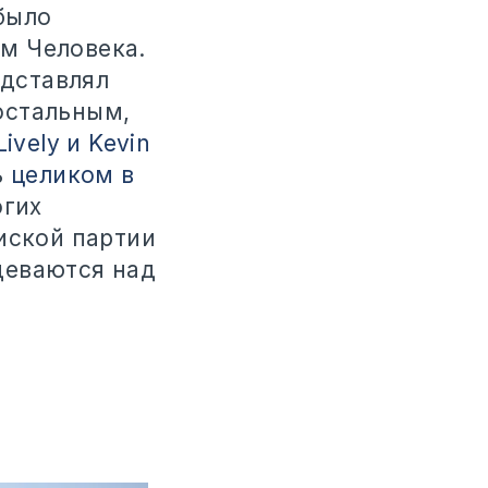
было
м Человека.
едставлял
остальным,
Lively и Kevin
ь
целиком в
огих
иской партии
деваются над