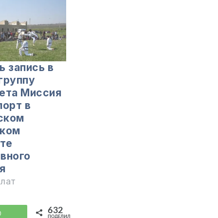
ь запись в
группу
ета Миссия
порт в
ском
ском
те
вного
я
илат
632
WhatsApp
ПОДЕЛИЛИСЬ