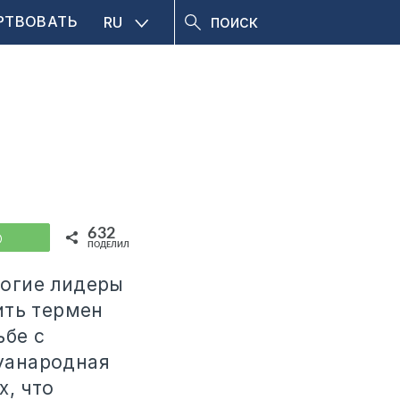
РТВОВАТЬ
RU
632
WhatsApp
ПОДЕЛИЛИСЬ
ногие лидеры
ить термен
ьбе с
уанародная
х, что