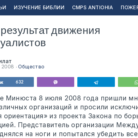
ЬИ
ИЗУЧЕНИЕ БИБЛИИ
CMPS ANTIOHIA
ПОЖЕ
 результат движения
суалистов
илат
а 2008
Общество
ься
Поделиться
632
Vibe
Telegram
е Минюста 8 июля 2008 года пришли м
азличных организаций и просили исключ
 ориентация» из проекта Закона по бор
ией. Представитель организации Межд
нялся на ноги и попытался убедить все