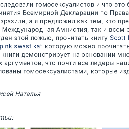
следовали гомосексуалистов и что это 
инятия Всемирной Декларации по Права
зразили, а я предложил как тем, кто пр
 Международная Амнистия, так и всем 
жден этой ложью, прочитать книгу
Scott 
pink swastika”
которую можно прочитат
р книги демонстрирует на основании мн
х аргументов, что почти все лидеры нац
лованы гомосексуалистами, которые из
.
исей Наталья
тьи: