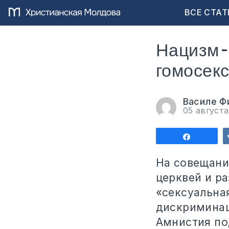
ВСЕ СТАТ
Нацизм –
гомосек
Василе Ф
05 август
Поделит
На совещани
церквей и р
«сексуальная
дискриминац
Амнистия под