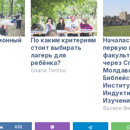
ионный
По каким критериям
Началас
стоит выбирать
первую 
лагерь для
факульт
ребёнка?
через С
Молдав
Oxana Tentiuc
Библей
Институ
Индукти
Изучени
Василе Ф
ься
Поделиться
632
Vibe
Telegram