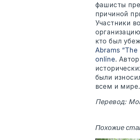
фашисты пре
причиной пр
Участники во
организацию
кто был убе
Abrams “The 
online
. Авто
исторически
были износи
всем и мире
Перевод: Мо
Похожие ста