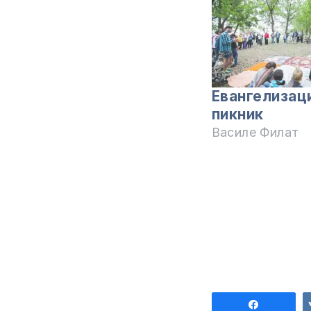
Евангелизац
пикник
Василе Филат
Поделит