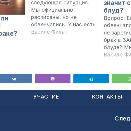
значит 
следующая ситуация.
Мы официально
блуд?
расписаны, но не
 ли
Вопрос: Е
обвенчались. У нас есть
и
обвенчалс
дочь, у которой была
Василе Филат
не зареги
раке?
проблема при
брак в ЗА
рождении. Я хочу
блуде? Мн
узнать, связана ли
что вы на
Василе Ф
проблема девочки с
священник
тем, что мы не
пастора, 
обвенчались? Можем ли
согласилс
ься
Поделиться
Vibe
Telegram
мы обвенчаться сейчас,
вас без р
спустя несколько лет
брака в З
Ы
УЧАСТИЕ
КОНТАКТЫ
брака? Каков порядок
богобояз
венчания у баптистов?
церковно
Брак действителен…
поступил 
След
Подумайте
можно ска