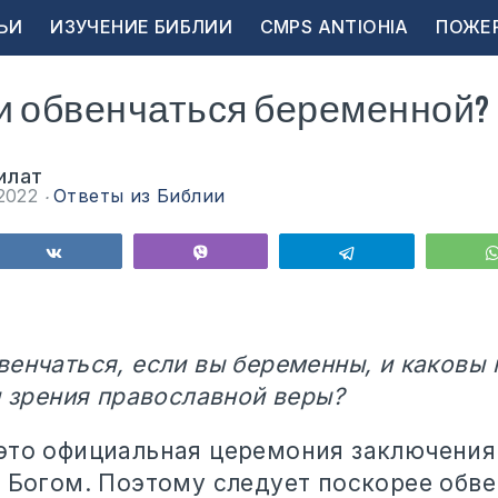
ЬИ
ИЗУЧЕНИЕ БИБЛИИ
CMPS ANTIOHIA
ПОЖЕ
и обвенчаться беременной?
илат
 2022
Ответы из Библии
ься
Поделиться
Vibe
Telegram
енчаться, если вы беременны, и каковы
и зрения православной веры?
это официальная церемония заключения
д Богом. Поэтому следует поскорее обве