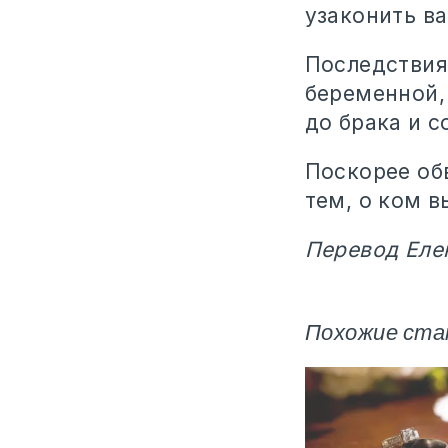
узаконить ва
Последствия 
беременной,
до брака и с
Поскорее обв
тем, о ком в
Перевод Еле
Похожие ста