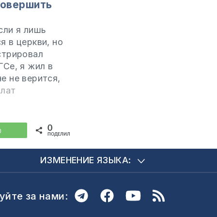
совершить
сли я лишь
я в церкви, но
стрировал
ГСе, я жил в
е не верится,
шли
илат
а или
который
я обвенчать
0
WhatsApp
ПОДЕЛИЛИСЬ
егистрации
АГСе. Ни один
ИЗМЕНЕНИЕ ЯЗЫКА:
ненный
служитель не
бы так.
уйте за нами:
 сами, что
зать о вас…