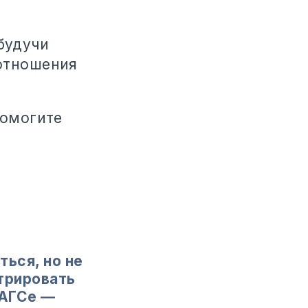
будучи
 отношения
помогите
ться, но не
трировать
ЗАГСе —