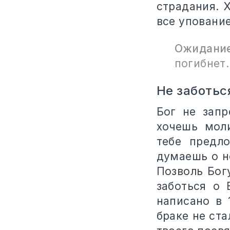
страдания. 
все упование
Ожидание
погибнет.
Не заботьс
Бог не запр
хочешь мол
тебе предл
думаешь о н
Позволь Бог
заботься о 
написано в 
браке не ст