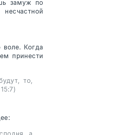
шь замуж по
 несчастной
 воле. Когда
жем принести
удут, то,
15:7)
ее:
сподня, а