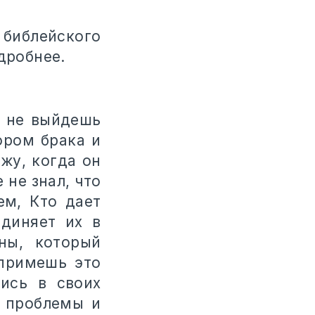
библейского
дробнее.
а не выйдешь
ором брака и
жу, когда он
 не знал, что
ем, Кто дает
диняет их в
ны, который
 примешь это
ись в своих
е проблемы и