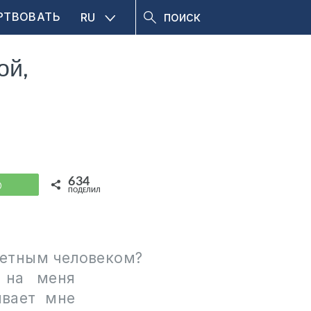
РТВОВАТЬ
RU
ой,
634
WhatsApp
ПОДЕЛИЛИСЬ
ретным
человеком
?
 на меня
ывает мне