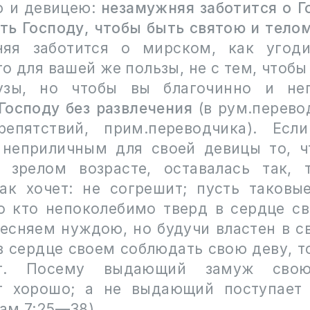
 и девицею:
незамужняя заботится о Г
ить Господу, чтобы быть святою и тело
няя заботится о мирском, как угоди
о для вашей же пользы, не с тем, чтоб
узы, но чтобы вы благочинно и неп
Господу без развлечения
(в рум.перево
епятствий, прим.переводчика)
. Есл
 неприличным для своей девицы то, ч
 зрелом возрасте, оставалась так, 
как хочет: не согрешит; пусть таковы
о кто непоколебимо тверд в сердце св
тесняем нуждою, но будучи властен в св
в сердце своем соблюдать свою деву, т
ет. Посему выдающий замуж сво
т хорошо; а не выдающий поступает 
ам 7:25
—
38
)