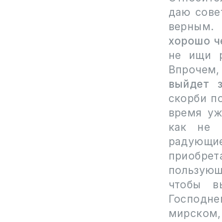
даю сове
верным.
хорошо ч
не ищи 
Впрочем,
выйдет 
скорби по
время уж
как не 
радующие
приобре
пользующ
чтобы в
Господне
мирском