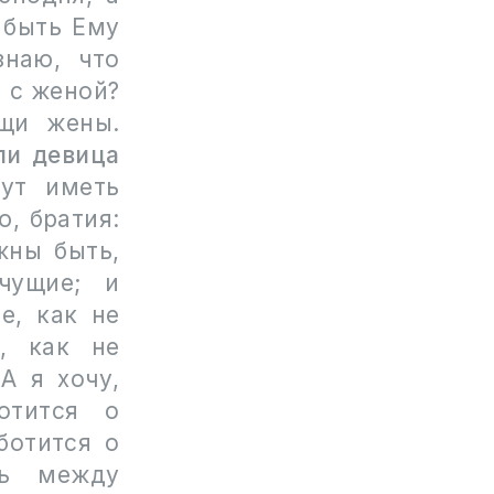
 быть Ему
наю, что
ы с женой?
щи жены.
ли девица
дут иметь
ю, братия:
жны быть,
чущие; и
е, как не
, как не
А я хочу,
отится о
ботится о
ть между