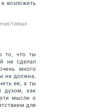
 и возложить
ечестивых
о то, что ты
й не сделал
очень много
м не должна.
ить ее, а ты
и духом, как
 эти мысли о
ятствием для