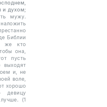
осподнем,
м и духом
;
ть мужу.
ы наложить
рестанно
де Библии
и же кто
тобы она,
тот пусть
е выходят
оем и, не
оей воле,
от хорошо
ю девицу
лучше.
(
1