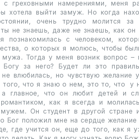
 с греховными намерениями, меня р
бы хотела выйти замуж. Но когда нах
стоянии, очень трудно молится за 
 ты не знаешь, даже не знаешь, как он 
я познакомилась с человеком, кото
чества, о которых я молюсь, чтобы был
 мужа. Тогда у меня возник вопрос – 
 Богу за него? Будет ли это правил
 не влюбилась, но чувствую желание у
 того, что я знаю о нем, это то, что у
 а главное, что он любит детей и с
 романтиком, как я всегда и молилас
мужем. Он студент в другой стране 
но Бог положил мне на сердце желание 
е, где учится он, еще до того, как я у
что делать. Как я могу узнать волю Бож