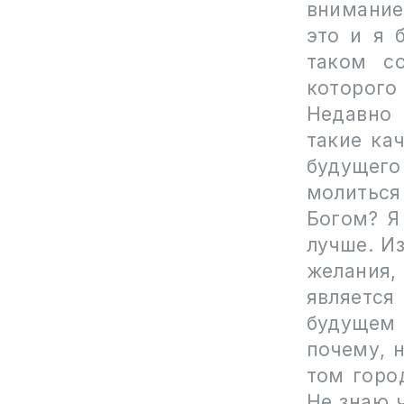
внимание
это и я 
таком со
которого
Недавно 
такие ка
будущего
молиться
Богом? Я
лучше. Из
желания,
является
будущем 
почему, 
том город
Не знаю 