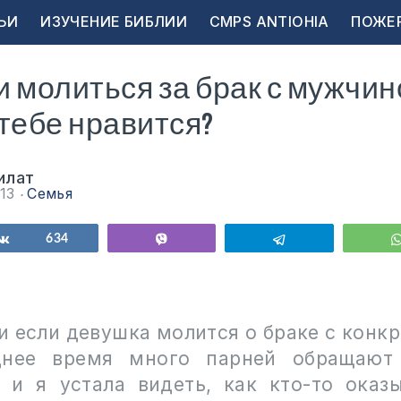
ЬИ
ИЗУЧЕНИЕ БИБЛИИ
CMPS ANTIOHIA
ПОЖЕ
 молиться за брак с мужчин
тебе нравится?
илат
013
Семья
ься
Поделиться
634
Vibe
Telegram
ли
если
девушка
молится
о
браке
с
конк
днее время много парней обращают
 и я устала видеть, как кто-то оказ