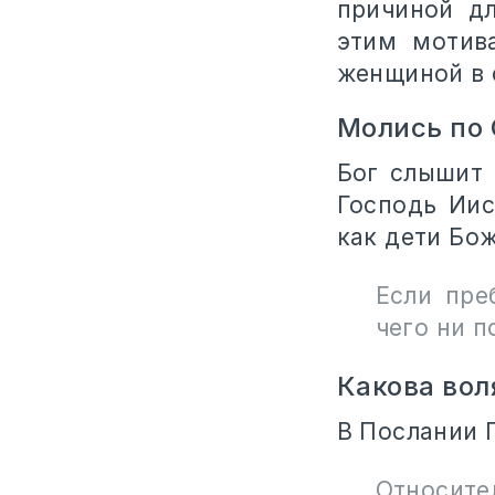
причиной д
этим мотив
женщиной в 
Молись по
Бог слышит 
Господь Иис
как дети Бож
Если пре
чего ни п
Какова вол
В Послании 
Относите