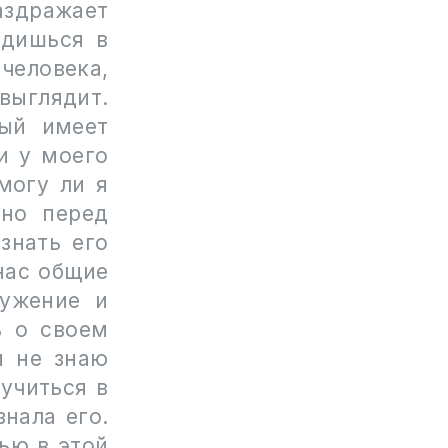
аздражает
одишься в
человека,
выглядит.
рый имеет
и у моего
могу ли я
ьно перед
знать его
 нас общие
лужение и
ь о своем
и не знаю
учиться в
знала его.
ью в этой