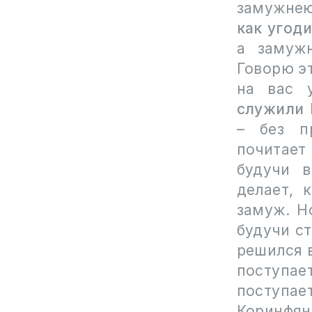
замужнею
как угод
а замуж
Говорю эт
на вас 
служили 
– без пр
почитает
будучи в
делает, 
замуж. Н
будучи с
решился 
поступа
поступае
Коринфян