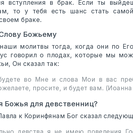
ля вступления в брак. Если ты выйде
ам, то у тебя есть шанс стать самой
своем браке.
 Слову Божьему
наши молитвы тогда, когда они по Его
ус говорил о плодах, которые мы мо
ьи, Он сказал так:
будете во Мне и слова Мои в вас преб
ожелаете, просите, и будет вам. (
Иоанна
я Божья для девственниц?
Павла к Коринфянам Бог сказал следующ
льно девства я не имею повеления Го