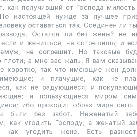
т, как получивший от Господа милость
 По настоящей нужде за лучшее приз
еловеку оставаться так
. Соединен ли т
развода. Остался ли без жены? не и
 если и женишься, не согрешишь; и
ес
замуж, не согрешит
. Но таковые бу
 плоти; а мне вас жаль. Я вам сказыва
е коротко, так что имеющие жен дол
имеющие; и плачущие, как не пла
ся, как не радующиеся; и покупающи
тающие; и пользующиеся миром сим
иеся; ибо проходит образ мира сего. 
ы были без забот. Неженатый заб
м, как угодить Господу; а женатый за
, как угодить жене. Есть разнос