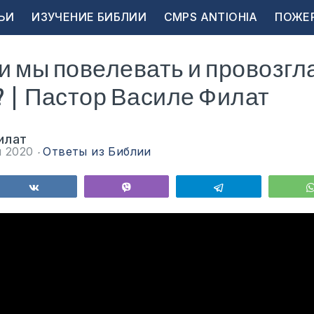
ЬИ
ИЗУЧЕНИЕ БИБЛИИ
CMPS ANTIOHIA
ПОЖЕ
 мы повелевать и провозгл
 | Пастор Василе Филат
илат
я 2020
Ответы из Библии
ься
Поделиться
Vibe
Telegram