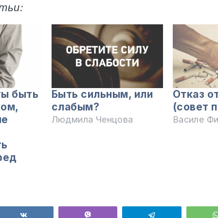
тьи:
ты быть
Быть сильным, или
Отказ о
ом,
слабым?
(совет 
не
Людмила Ченцова
Василе Ф
ть
ред
ься
Поделиться
Vibe
Telegram