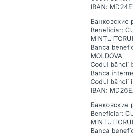
IBAN: MD24
Банковские р
Beneficiar:
MINTUITORU
Banca benefi
MOLDOVA
Codul băncii
Banca inter
Codul băncii
IBAN: MD26
Банковские 
Beneficiar:
MINTUITORU
Banca benefi