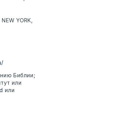
, NEW YORK,
u/
ению Библии;
тут или
d
или