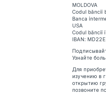
MOLDOVA
Codul băncii
Banca inter
USA
Codul băncii
IBAN: MD22
Подписывайт
Узнайте бол
Для приобре
изучению в 
открытию гр
позвоните п