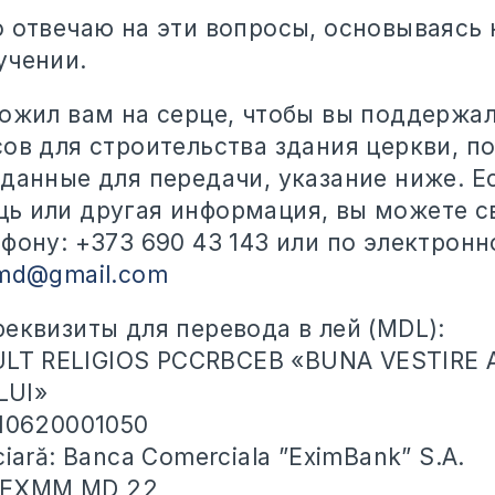
о отвечаю на эти вопросы, основываясь 
учении.
ложил вам на серце, чтобы вы поддержал
ов для строительства здания церкви, п
 данные для передачи, указание ниже. Е
ь или другая информация, вы можете св
фону: +373 690 43 143 или по электронн
amd@gmail.com
еквизиты для перевода в лей (MDL):
 CULT RELIGIOS PCCRBCEB «BUNA VESTIRE 
LUI»
010620001050
ciară: Banca Comerciala ”EximBank” S.A.
: EXMM MD 22