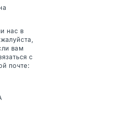
на
и нас в
ожалуйста,
сли вам
язаться с
ой почте:
A