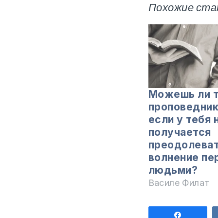
Похожие ста
Можешь ли 
проповедник
если у тебя 
получается
преодолева
волнение пе
людьми?
Василе Филат
Поделит