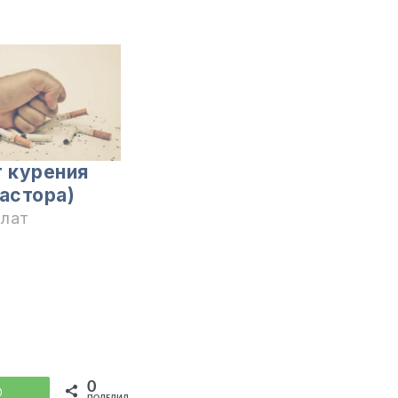
т курения
пастора)
илат
0
WhatsApp