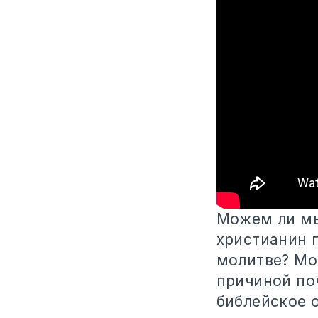
Можем ли мы
христианин п
молитве? М
причиной по
библейское 