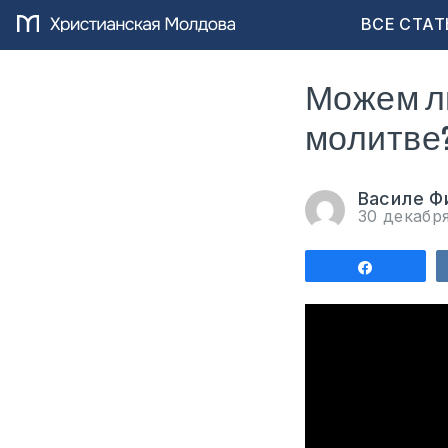
ВСЕ СТАТ
Можем ли
молитве?
Василе Ф
30 декабр
Поделит