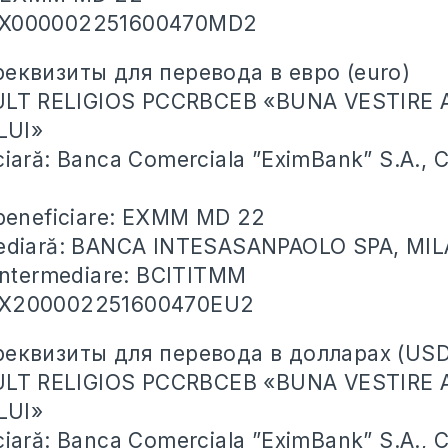
EX000002251600470MD2
еквизиты для перевода в евро (euro)
 CULT RELIGIOS PCCRBCEB «BUNA VESTIRE 
LUI»
ciară: Banca Comerciala ”EximBank” S.A., 
 beneficiare: EXMM MD 22
mediară: BANCA INTESASANPAOLO SPA, MIL
 intermediare: BCITITMM
EX200002251600470EU2
реквизиты для перевода в долларах (USD
 CULT RELIGIOS PCCRBCEB «BUNA VESTIRE 
LUI»
ciară: Banca Comerciala ”EximBank” S.A., 