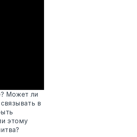
е? Может ли
 связывать в
быть
ли этому
литва?