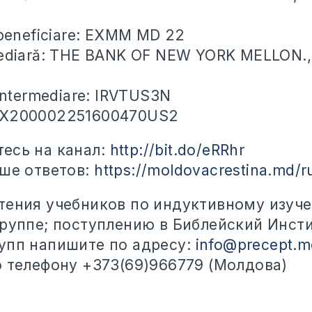
 beneficiare: EXMM MD 22
mediară: THE BANK OF NEW YORK MELLON.
 intermediare: IRVTUS3N
EX200002251600470US2
есь на канал:
http://bit.do/eRRhr
ьше ответов:
https://moldovacrestina.md/r
тения учебников по индуктивному изуч
группе; поступлению в Библейский Инсти
упп напишите по адресу:
info@precept.m
о телефону +373(69)966779 (Молдова)