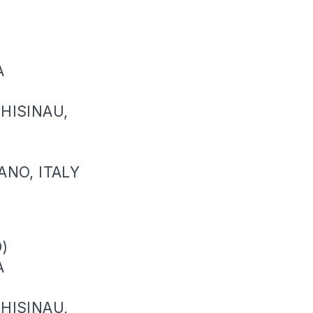
A
CHISINAU,
ANO, ITALY
)
A
CHISINAU,