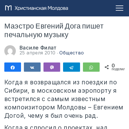
Маэстро Евгений Дога пишет
печальную музыку
Василе Филат
25 апреля 2010
Общество
0
Поделиться
Поделиться
Vibe
Telegram
WhatsApp
ПОДЕЛИЛИС
Когда я возвращался из поездки по
Сибири, в московском аэропорту я
встретился с самым известным
компоизитором Молдовы – Евгением
Догой, чему я был очень рад.
Когда я спросил о проектах, над