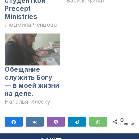
студенткой
Василе Филат
Precept
Ministries
Людмила Ченцова
Обещание
служить Богу
— в моей жизни
на деле.
Наталья Илеску
0
Поделиться
Поделиться
Vibe
Telegram
WhatsApp
ПОДЕЛИЛИС