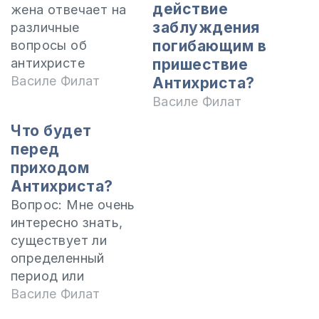
действие
жена отвечает на
заблуждения
различные
погибающим в
вопросы об
aнтихристе
пришествие
студентам в
Василе Филат
Антихриста?
Международной
Василе Филат
Миссионерской
Что будет
Школе Precept.
перед
00:00 -Интро
приходом
00:26 - Это
Антихриста?
правда, что
Вопрос: Мне очень
антихрист – это
интересно знать,
система, а именно
существует ли
Католическая
определенный
церковь кок
период или
некоторые
предшествующие
Василе Филат
говорят? 03:51 -
события, во время
Если антихрист