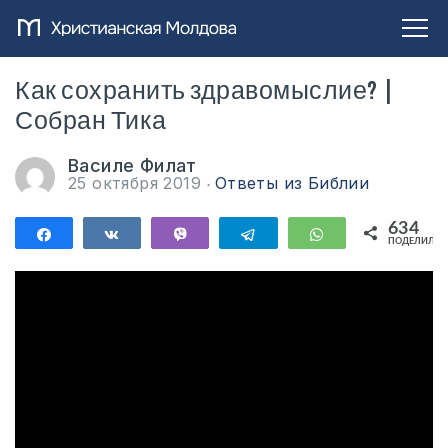
Как сохранить здравомыслие? |
Собран Тика
Василе Филат
25 октября 2019
Ответы из Библии
634
Поделиться
Поделиться
Vibe
Telegram
WhatsApp
ПОДЕЛИЛИС
634