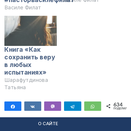
Василе Филат
Книга «Как
сохранить веру
в любых
испытаниях»
Шарафутдинова
Татьяна
634
Поделиться
Поделиться
Vibe
Telegram
WhatsApp
ПОДЕЛИЛИС
634
О САЙТЕ