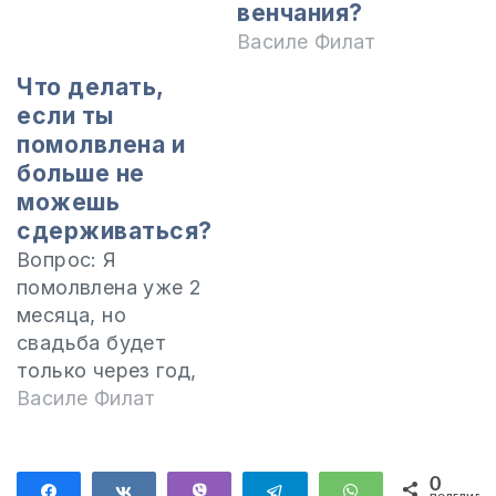
венчания?
Василе Филат
Что делать,
если ты
помолвлена и
больше не
можешь
сдерживаться?
Вопрос: Я
помолвлена уже 2
месяца, но
свадьба будет
только через год,
потому что
Василе Филат
родители и сёстры
не согласны, так
как я всё ещё в
0
Поделиться
Поделиться
Vibe
Telegram
WhatsApp