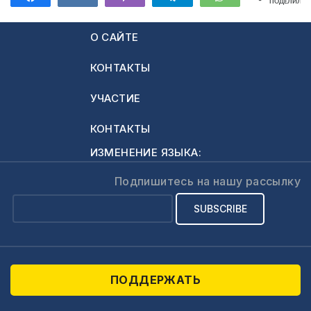
ПОДЕЛИЛИС
старших классах. Я
и мой парень
О САЙТЕ
согласны хоть
«завтра»‎, но из-за
КОНТАКТЫ
этого может
возникнуть
УЧАСТИЕ
скандал в семье.
Пожалуйста,
КОНТАКТЫ
поверьте мне, я
ИЗМЕНЕНИЕ ЯЗЫКА:
больше не могу
терпеть…
Подпишитесь на нашу рассылку
ПОДДЕРЖАТЬ