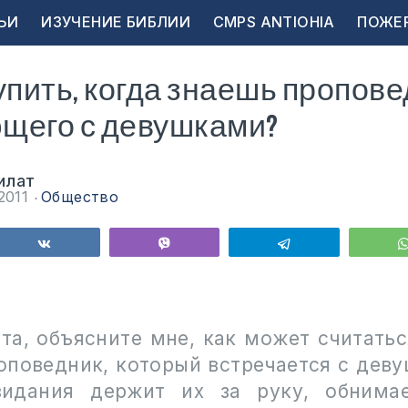
ЬИ
ИЗУЧЕНИЕ БИБЛИИ
CMPS ANTIOHIA
ПОЖЕ
упить, когда знаешь пропове
щего с девушками?
илат
 2011
Общество
ься
Поделиться
Vibe
Telegram
та, объясните мне, как может считать
оповедник, который встречается с деву
видания держит их за руку, обнимае