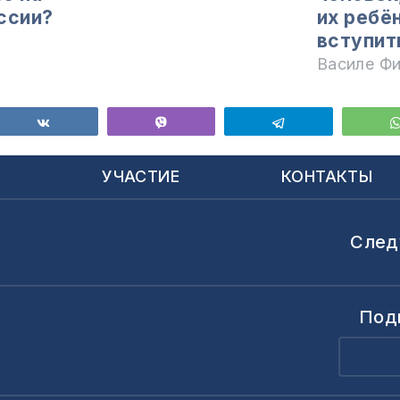
ссии?
их ребё
вступит
Василе Ф
ься
Поделиться
Vibe
Telegram
Ы
УЧАСТИЕ
КОНТАКТЫ
След
Под