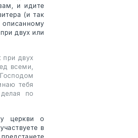
вам, и идите
итера (и так
, описанному
 при двух или
 при двух
ед всеми,
Господом
инаю тебя
 делая по
ву церкви о
участвуете в
 предстанете