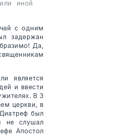
 или иной
учай с одним
ыл задержан
бразимо! Да,
 священникам
ли является
дей и ввести
ужителях. В 3
ем церкви, в
 Диатреф был
и не слушал
ефе Апостол