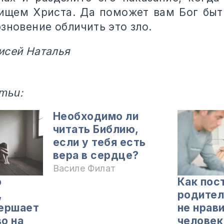
ищем Христа. Да поможет вам Бог бы
зновение обличить это зло.
исей Наталья
тьи:
Необходимо ли
читать Библию,
если у тебя есть
вера в сердце?
Василе Филат
о
Как пос
,
родител
ершает
не нрав
о на
человек