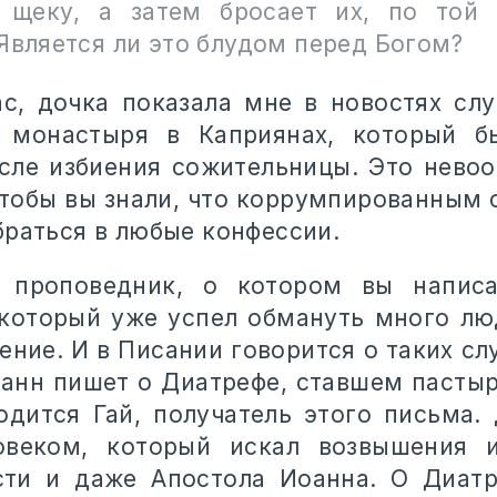
 щеку, а затем бросает их, по той
Является ли это блудом перед Богом?
с, дочка показала мне в новостях сл
 монастыря в Каприянах, который б
сле избиения сожительницы. Это невоо
 чтобы вы знали, что коррумпированным
браться в любые конфессии.
 проповедник, о котором вы написа
который уже успел обмануть много лю
ение. И в Писании говорится о таких сл
анн пишет о Диатрефе, ставшем пастыр
одится Гай, получатель этого письма.
овеком, который искал возвышения 
сти и даже Апостола Иоанна. О Диатр