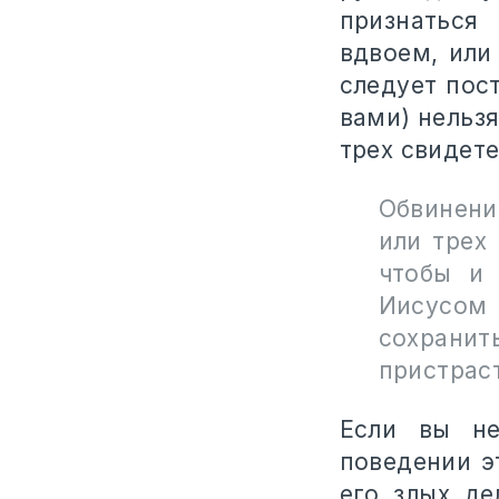
признаться 
вдвоем, или
следует пос
вами) нельзя
трех свидете
Обвинени
или трех
чтобы и
Иисусом 
сохранит
пристраст
Если вы не
поведении э
его злых де