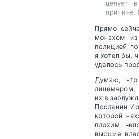
целует в
причине. 
Прямо сейча
монахом из
полицией по
я хотел бы,
удалось про
Думаю, что
лицемером, 
их в заблужд
Послании Ио
которой нах
плохим чел
высшие вла