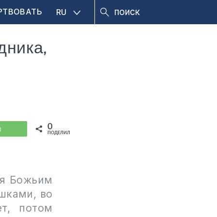
РТВОВАТЬ
RU
дника,
0
WhatsApp
ПОДЕЛИЛИСЬ
ся Божьим
шками, во
т, потом