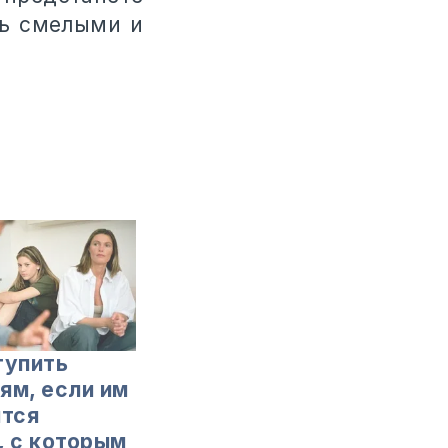
ть смелыми и
тупить
ям, если им
ится
, с которым