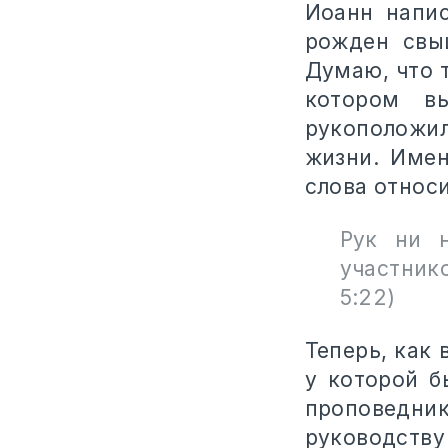
Иоанн напис
рожден свы
Думаю, что т
котором в
рукоположил
жизни. Имен
слова относ
Рук ни 
участнико
5:22)
Теперь, как 
у которой б
проповедни
руководству