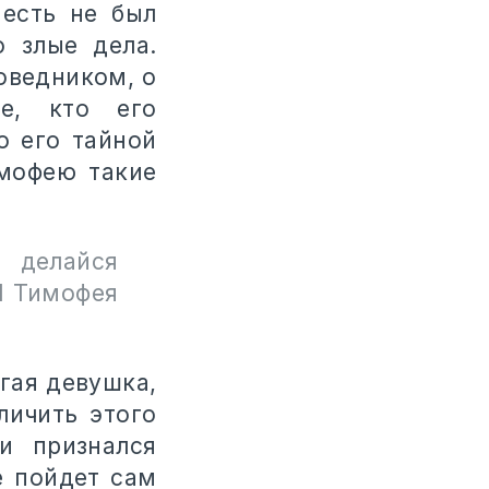
 есть не был
 злые дела.
поведником, о
е, кто его
о его тайной
имофею такие
 делайся
(1 Тимофея
угая девушка,
личить этого
и признался
е пойдет сам