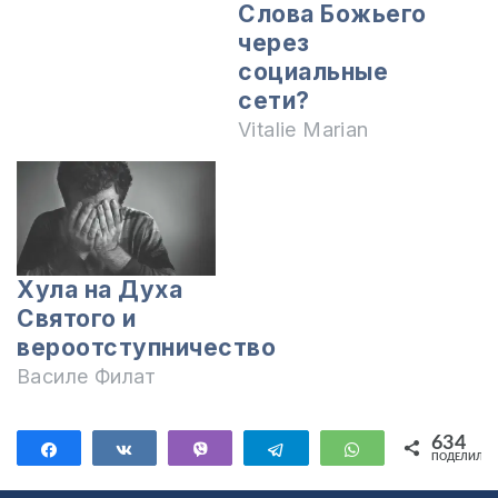
Слова Божьего
через
социальные
сети?
Vitalie Marian
Хула на Духа
Святого и
вероотступничество
Василе Филат
634
Поделиться
Поделиться
Vibe
Telegram
WhatsApp
ПОДЕЛИЛИС
634