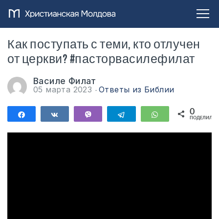
Как поступать с теми, кто отлучен
от церкви? #пасторвасилефилат
Василе Филат
05 марта 2023
Ответы из Библии
0
Поделиться
Поделиться
Vibe
Telegram
WhatsApp
ПОДЕЛИЛИС