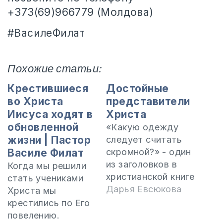
+373(69)966779 (Молдова)
#ВасилеФилат
Похожие статьи:
Крестившиеся
Достойные
во Христа
представители
Иисуса ходят в
Христа
обновленной
«Какую одежду
жизни | Пастор
следует считать
Василе Филат
скромной?» - один
из заголовков в
Когда мы решили
христианской книге
стать учениками
для подростков с
Дарья Евсюкова
Христа мы
детальной
крестились по Его
характеристикой
повелению.