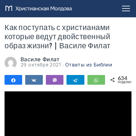
Как поступать с христианами
которые ведут двойственный
образ жизни? | Василе Филат
Василе Филат
29 октября 2021
Ответы из Библии
634
Поделиться
Поделиться
Vibe
Telegram
WhatsApp
ПОДЕЛИЛИС
634