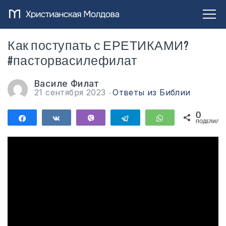
Как поступать с ЕРЕТИКАМИ?
#пасторвасилефилат
Василе Филат
21 сентября 2023
Ответы из Библии
0
Поделиться
Поделиться
Vibe
Telegram
WhatsApp
ПОДЕЛИЛИС