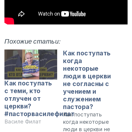
Похожие статьи:
Как поступать
когда
некоторые
люди в церкви
Как поступать
не согласны с
с теми, кто
учением и
отлучен от
служением
церкви?
пастора?
#пасторвасилефилат
Как поступать
Василе Филат
когда некоторые
люди в церкви не