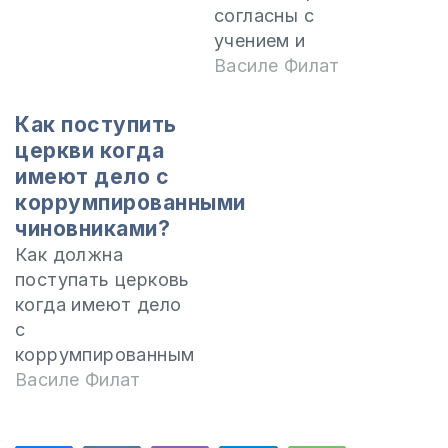
согласны с
учением и
служением
Василе Филат
пастора? Для
подробной
Как поступить
информации и
церкви когда
поступления в
имеют дело с
Международную
коррумпированными
Миссионерскую
чиновниками?
Школу, пройдите
Как должна
по ссылке:
поступать церковь
http://ims.eurasiaprecept.
когда имеют дело
Подписывайтесь
с
на канал:
коррумпированными
http://bit.do/eRRhr
чиновниками?
Василе Филат
Узнайте больше
Могут ли
ответов:
христиане
https://moldovacrestina.md