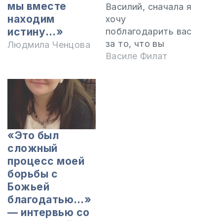
мы вместе
Василий, сначала я
находим
хочу
истину…»
поблагодарить вас
за то, что вы
Людмила Ченцова
служите Богу и
Василе Филат
наставляете тех,
кто в этом
нуждается. Пусть
Он благословит
вас и наделит вас
мудростью свыше.
«Это был
Я много раз
сложный
заходил на ваш
процесс моей
сайт, читал
борьбы с
ответы, которые
Божьей
вы давали людям,
благодатью…»
и нередко тоже
— интервью со
получал