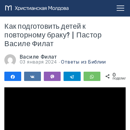
Как подготовить детей к
повторному браку? | Пастор
Василе Филат
Василе Филат
03 января 2024
Ответы из Библии
0
Поделиться
Поделиться
Vibe
Telegram
WhatsApp
ПОДЕЛИЛИС