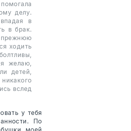
 помогала
ому делу.
впадая в
ь в брак.
и прежнюю
ся ходить
болтливы,
 я желаю,
ли детей,
никакого
ись вслед
овать у тебя
анности. По
абушки моей