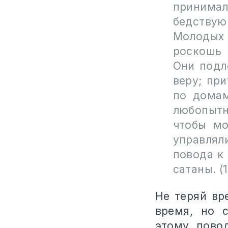
принимал
бедствую
Молодых
роскошь 
Они подл
веру; пр
по домам
любопытн
чтобы мо
управля
повода к
сатаны. (
Не теряй вр
время, но 
этому пово