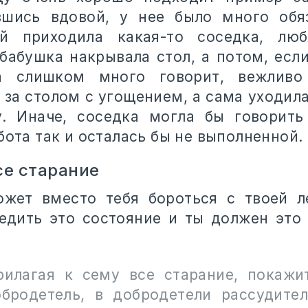
вшись вдовой, у нее было много обяз
й приходила какая-то соседка, лю
 бабушка накрывала стол, а потом, если
а слишком много говорит, вежливо 
е за столом с угощением, а сама уходил
у. Иначе, соседка могла бы говорить
бота так и осталась бы не выполненной.
се старание
ожет вместо тебя бороться с твоей л
дить это состояние и ты должен это 
рилагая к сему все старание, покажи
бродетель, в добродетели рассудител