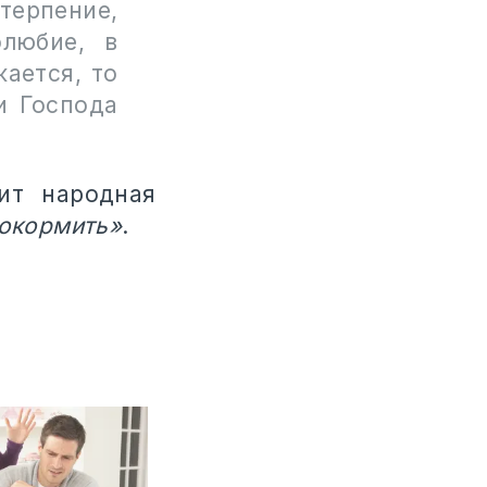
терпение,
олюбие, в
ается, то
и Господа
ит народная
рокормить»
.