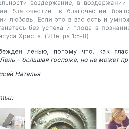
ельности воздержание, в воздержании 
ии благочестие, в благочестии брат
ии любовь. Если это в вас есть и умнож
танетесь без успеха и плода в познани
суса Христа. (2Петра 1:5-8)
бежден ленью, потому что, как глас
Лень – большая госпожа, но не может п
исей Наталья
тьи: