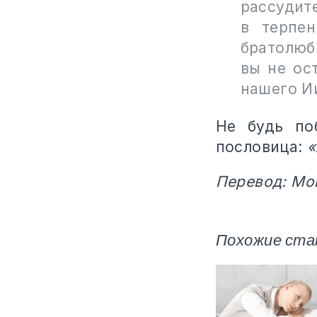
рассудит
в терпен
братолюб
вы не ос
нашего Ии
Не будь по
пословица:
«
Перевод: Мо
Похожие ста