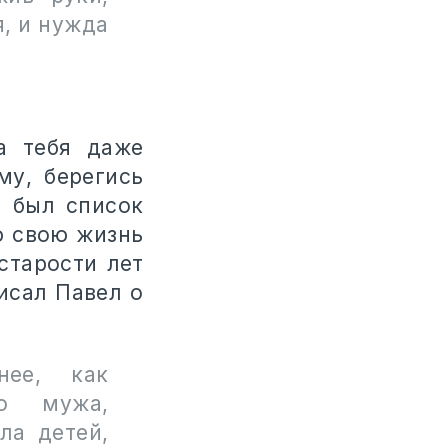
я, и нужда
а тебя даже
му, берегись
н был список
ю свою жизнь
старости лет
писал Павел о
нее, как
го мужа,
ла детей,