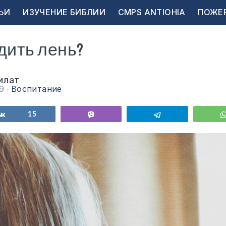
ЬИ
ИЗУЧЕНИЕ БИБЛИИ
CMPS ANTIOHIA
ПОЖЕ
дить лень?
илат
09
Воспитание
ься
Поделиться
15
Vibe
Telegram