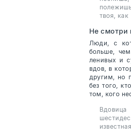
полежишь:
твоя, как
Не смотри 
Люди, с ко
больше, чем
ленивых и с
вдов, в кот
другим, но 
без того, кт
том, кого не
Вдовица
шестиде
известна