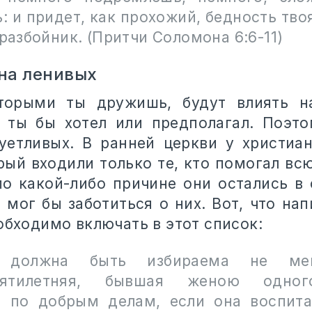
 и придет, как прохожий, бедность тво
 разбойник. (Притчи Соломона 6:6-11)
на ленивых
торыми ты дружишь, будут влиять н
 ты бы хотел или предполагал. Поэто
уетливых. В ранней церкви у христиа
орый входили только те, кто помогал вс
по какой-либо причине они остались в 
о мог бы заботиться о них. Вот, что на
обходимо включать в этот список:
 должна быть избираема не ме
сятилетняя, бывшая женою одно
я по добрым делам, если она воспита