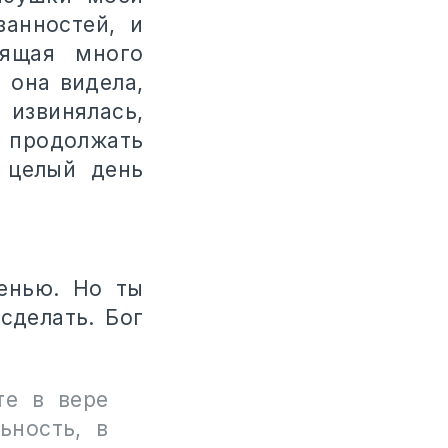
анностей, и
бящая много
 она видела,
извинялась,
а продолжать
 целый день
енью. Но ты
сделать. Бог
те в вере
ьность, в