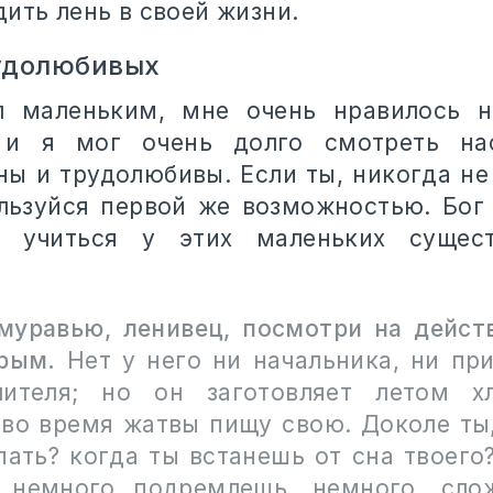
ить лень в своей жизни.
рудолюбивых
л маленьким, мне очень нравилось н
 и я мог очень долго смотреть на
ны и трудолюбивы. Если ты, никогда не
льзуйся первой же возможностью. Бог 
 учиться у этих маленьких сущест
муравью, ленивец, посмотри на действ
рым.
Нет у него ни начальника, ни при
лителя; но он заготовляет летом хл
 во время жатвы пищу свою. Доколе ты,
пать? когда ты встанешь от сна твоего
 немного подремлешь, немного, сло