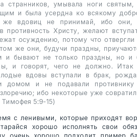
а странников, умывала ноги святым,
щим и была усердна ко всякому добр
 же вдовиц не принимай, ибо они, 
в противность Христу, желают вступат
ежат осуждению, потому что отвергл
итом же они, будучи праздны, приучают
 и бывают не только праздны, но и 
ы, и говорят, чего не должно. Итак
лодые вдовы вступали в брак, рожда
ли домом и не подавали противнику 
 злоречию; ибо некоторые уже совратил
1 Тимофея 5:9-15)
емя с ленивыми, которые приходят вор
старайся хорошо исполнять свои обяз
ду очень хорошо подходит пример б