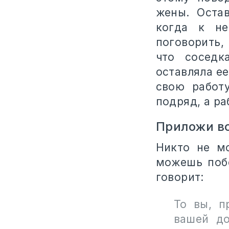
жены. Оста
когда к не
поговорить,
что соседк
оставляла е
свою работ
подряд, а ра
Приложи в
Никто не м
можешь побе
говорит:
То вы, п
вашей до