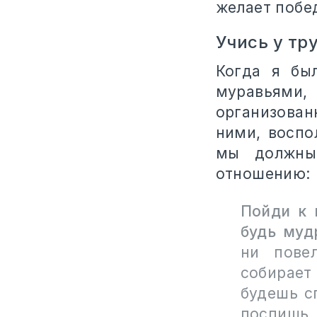
желает побед
Учись у т
Когда я бы
муравьями,
организован
ними, воспо
мы должны
отношению:
Пойди к 
будь муд
ни пове
собирает
будешь с
поспишь,