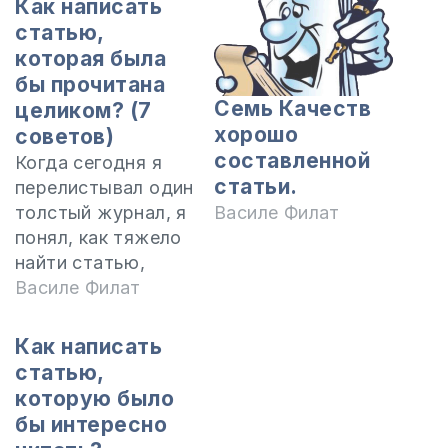
Как написать
статью,
которая была
бы прочитана
Семь Качеств
целиком? (7
хорошо
советов)
составленной
Когда сегодня я
статьи.
перелистывал один
толстый журнал, я
Василе Филат
понял, как тяжело
найти статью,
которую бы можно
Василе Филат
было прочитать от
начала до конца.
Как написать
Со всего журнала,
статью,
который имел,
которую было
самое меньшее 16
бы интересно
страниц, только