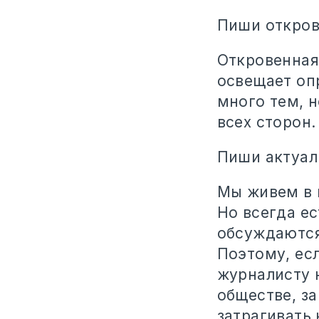
Пиши откро
Откровенная 
освещает оп
много тем, н
всех сторон.
Пиши актуал
Мы живем в 
Но всегда е
обсуждаются 
Поэтому, есл
журналисту 
обществе, з
затрагивать 