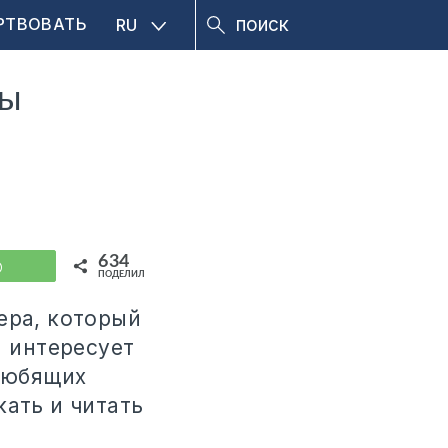
РТВОВАТЬ
RU
бы
634
WhatsApp
ПОДЕЛИЛИСЬ
ера, который
а интересует
 любящих
кать и читать