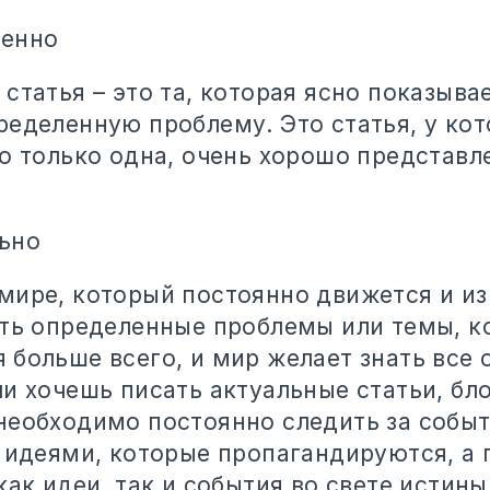
венно
статья – это та, которая ясно показывае
ределенную проблему. Это статья, у кот
о только одна, очень хорошо представл
ьно
мире, который постоянно движется и из
сть определенные проблемы или темы, к
больше всего, и мир желает знать все о
и хочешь писать актуальные статьи, бл
необходимо постоянно следить за собы
а идеями, которые пропагандируются, а
как идеи, так и события во свете истины