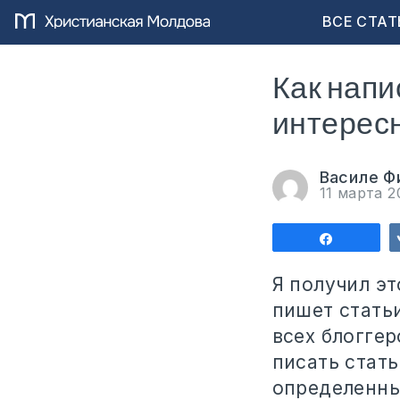
ВСЕ СТАТ
Как напи
интересн
Василе Ф
11 марта 
Поделит
Я получил э
пишет статьи
всех блоггер
писать стать
определенны