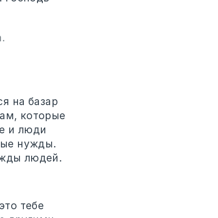
.
ся на базар
щам, которые
е и люди
ные нужды.
ужды людей.
это тебе