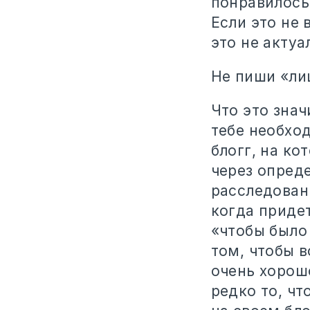
понравилось
Если это не
это не актуа
Не пиши «ли
Что это знач
тебе необхо
блогг, на ко
через опред
расследован
когда приде
«чтобы было
том, чтобы 
очень хорошо
редко то, чт