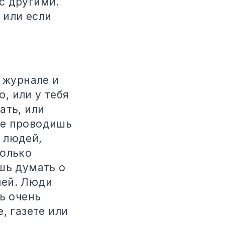
с другими.
 или если
 журнале и
, или у тебя
ать, или
не проводишь
 людей,
только
шь думать о
лей. Люди
ь очень
, газете или