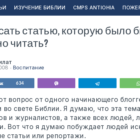
ЬИ
ИЗУЧЕНИЕ БИБЛИИ
CMPS ANTIOHIA
ПОЖЕ
сать статью, которую было 
о читать?
илат
2008
Воспитание
ься
Поделиться
634
Vibe
Telegram
тот вопрос от одного начинающего блогг
 во свете Библии. Я думаю, что эта тем
ов и журналистов, а также всех людей,
и. Вот что я думаю побуждает людей ис
е статьи или репортажи.