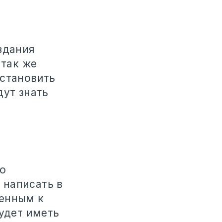
здания
 так же
установить
дут знать
то
 написать в
ленным к
будет иметь