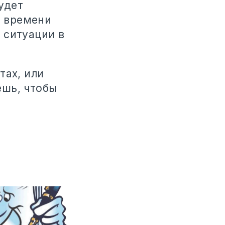
удет
о времени
 ситуации в
тах, или
ешь, чтобы