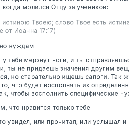
 когда молился Отцу за учеников:
 истиною Твоею; слово Твое есть истина
е от Иоанна 17:17)
сно нуждам
 у тебя мерзнут ноги, и ты отправляешь
ги, ты не придаешь значения другим ве
ся, но старательно ищешь сапоги. Так ж
 то, что будет восполнять их определен
так, чтобы восполнить специфические н
м, что нравится только тебе
то увидел, или прочитал, или услышал и 