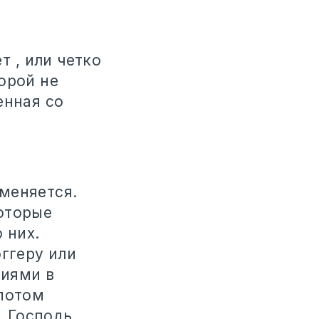
т , или четко
орой не
енная со
меняется.
оторые
 них.
оггеру или
тиями в
 потом
. Господь