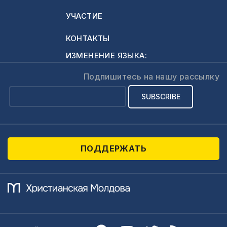
супругов, которые
бы согласились
УЧАСТИЕ
стать нашими
посаженными
КОНТАКТЫ
родителями. Что
ИЗМЕНЕНИЕ ЯЗЫКА:
делать? Возможно
ли венчание без
Подпишитесь на нашу рассылку
посаженных
родителей?
Большое спасибо!
Я…
ПОДДЕРЖАТЬ