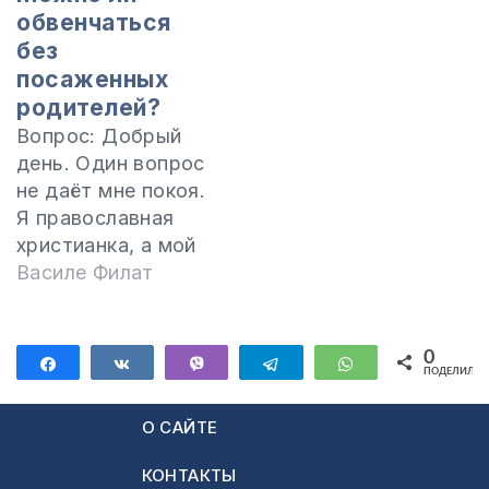
обвенчаться
без
посаженных
родителей?
Вопрос: Добрый
день. Один вопрос
не даёт мне покоя.
Я православная
христианка, а мой
парень — католик.
Василе Филат
Мы хотим
пожениться и
обвенчаться в
0
Поделиться
Поделиться
Vibe
Telegram
WhatsApp
ПОДЕЛИЛИС
Православной
церкви, но мы не
О САЙТЕ
можем найти
православных
КОНТАКТЫ