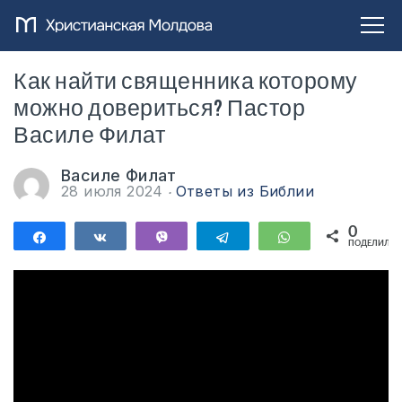
Как найти священника которому
можно довериться? Пастор
Василе Филат
Василе Филат
28 июля 2024
Ответы из Библии
0
Поделиться
Поделиться
Vibe
Telegram
WhatsApp
ПОДЕЛИЛИС