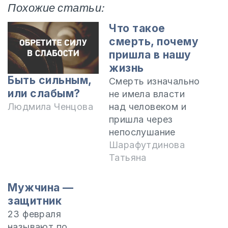
Похожие статьи:
Что такое
смерть, почему
пришла в нашу
жизнь
Быть сильным,
Смерть изначально
или слабым?
не имела власти
над человеком и
Людмила Ченцова
пришла через
непослушание
Адама и Евы.
Шарафутдинова
"Змей был хитрее
Татьяна
всех зверей
полевых, которых
Мужчина —
создал Господь
защитник
Бог. И сказал змей
23 февраля
жене: подлинно ли
называют по