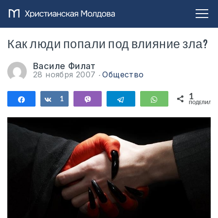
Как люди попали под влияние зла?
Василе Филат
28 ноября 2007
Общество
1
Поделиться
Поделиться
1
Vibe
Telegram
WhatsApp
ПОДЕЛИЛИС