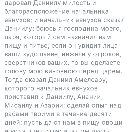
даровал Даниилу милость и
благорасположение начальника
евнухов; и начальник евнухов сказал
Даниилу: боюсь я господина моего,
царя, который сам назначил вам
пищу и питье; если он увидит лица
ваши худощавее, нежели у отроков,
сверстников ваших, то вы сделаете
голову мою виновною перед царем.
Тогда сказал Даниил Амелсару,
которого начальник евнухов
приставил к Даниилу, Анании,
Мисаилу и Азарии: сделай опыт над
рабами твоими в течение десяти
дней; пусть дают нам в пищу овощи
и воду для питья; и потом пусть