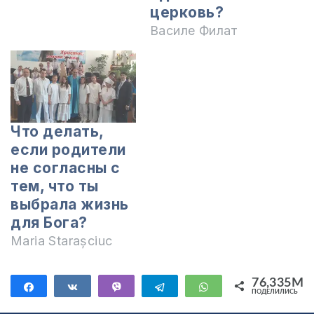
церковь?
Василе Филат
Что делать,
если родители
не согласны с
тем, что ты
выбрала жизнь
для Бога?
Maria Starașciuc
76,335M
Поделиться
Поделиться
Vibe
Telegram
WhatsApp
ПОДЕЛИЛИСЬ
76,335M