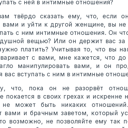
тупать с ней в интимные отношения?
ам твёрдо сказать ему, что, если о
с вами и уйти к другой женщине, вы не
упать с ним интимные отношения. Он что
здушной вещью? Или он держит вас за 
нужно платить? Учитывая то, что вы нап
оваривает с вами, мне кажется, что до
нагло манипулировать вами, и он про
я вас вступать с ним в интимные отнош
у, что, пока он не разорвёт отно
е покается в своих грехах и искренне н
 не может быть никаких отношений
т вами и брачным заветом, который ус
то возможно, не позволяйте ему так п