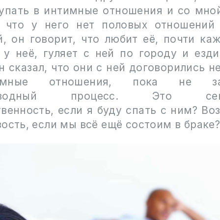
тупать в интимные отношения и со мной
, что у него нет половых отношений
, он говорит, что любит её, почти ка
 у неё, гуляет с ней по городу и езди
н сказал, что они с ней договорились н
мные отношения, пока не зак
азводный процесс. Это секс
твенность, если я буду спать с ним? Во
ость, если мы всё ещё состоим в браке