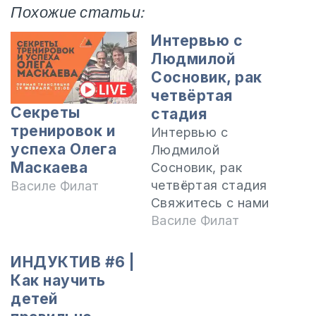
Похожие статьи:
Интервью с
Людмилой
Сосновик, рак
четвёртая
Секреты
стадия
тренировок и
Интервью с
успеха Олега
Людмилой
Маскаева
Сосновик, рак
четвёртая стадия
Василе Филат
Свяжитесь с нами
по поводу
Василе Филат
материалов по
индуктивному
ИНДУКТИВ #6 |
изучению Библии
Как научить
по адресу
детей
электронной