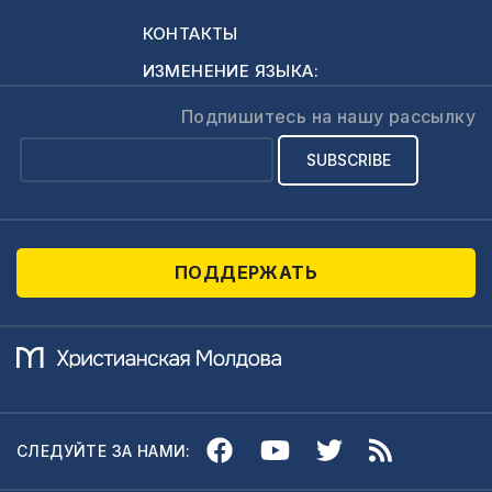
сделать
финансовый вклад
КОНТАКТЫ
и участвовать
ИЗМЕНЕНИЕ ЯЗЫКА:
вместе с нами в
этом служении, вы
Подпишитесь на нашу рассылку
можете это
сделать, пройдя
по этой ссылки:
https://moldovacrestina.md/ru/pozhertvovat/
Подписывайтесь
ПОДДЕРЖАТЬ
на канал, чтобы не
пропустить
новые…
СЛЕДУЙТЕ ЗА НАМИ: