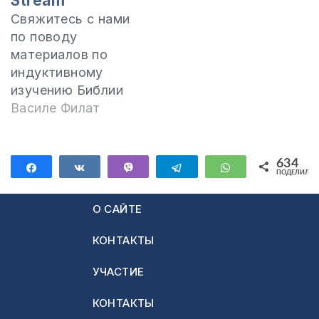
Stream
Свяжитесь с нами
по поводу
материалов по
индуктивному
изучению Библии
по адресу
Василе Филат
электронной
почты:
contact@moldovacrestina.md
634
Поделиться
Поделиться
Vibe
Telegram
WhatsApp
ПОДЕЛИЛИС
Есть нужда в
634
транспорте,
О САЙТЕ
предметы первой
необходимости,
КОНТАКТЫ
еда и
преподавателей по
УЧАСТИЕ
изучению Библии.
Если вы хотите
КОНТАКТЫ