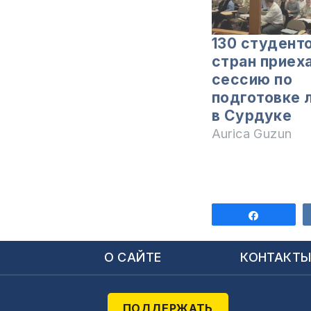
130 студенто
стран приех
сессию по
подготовке 
в Сурдуке
Aurica Guzun
Поделит
О САЙТЕ
КОНТАКТ
ПОДДЕРЖАТЬ