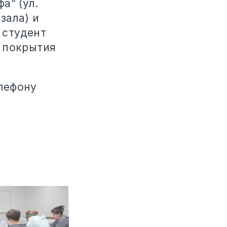
а” (ул.
зала) и
 студент
 покрытия
лефону