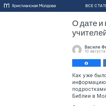
ВСЕ СТАТ
О дате и
учителе
Василе Ф
10 август
Поделит
Как уже было
информацию 
подростками
Библии в Мо