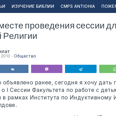
ЬИ
ИЗУЧЕНИЕ БИБЛИИ
CMPS ANTIOHIA
ПОЖЕ
 месте проведения сессии д
й Религии
илат
а 2010
Общество
ься
Поделиться
Vibe
Telegram
 объявлено ранее, сегодня я хочу дать
о I Сессии Факультета по работе с деть
 в рамках Института по Индуктивному 
лдове.