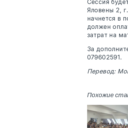
Сессия будет
Яловены 2, г
начнется в п
должен опла
затрат на м
За дополнит
079602591.
Перевод: Мо
Похожие ста