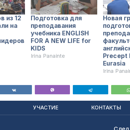
в из 12
Подготовка для
Новая г
али на
преподавания
подгото
учебника ENGLISH
препода
лидеров
FOR A NEW LIFE for
факульт
KIDS
английс
Precept 
Irina Panainte
Eurasia
Irina Panai
ься
Поделиться
Vibe
Telegram
Ы
УЧАСТИЕ
КОНТАКТЫ
След