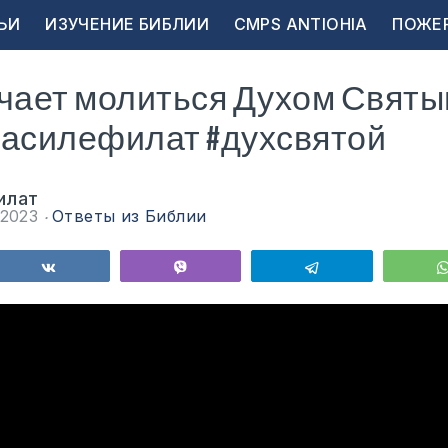
ЬИ
ИЗУЧЕНИЕ БИБЛИИ
CMPS ANTIOHIA
ПОЖЕ
чает молиться Духом Святы
василефилат #духсвятой
илат
 2023
Ответы из Библии
ься
Поделиться
Vibe
Telegram