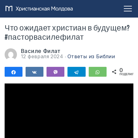
Что ожидает христиан в будущем?
#пасторвасилефилат
Василе Филат
12 февраля 2024
Ответы из Библии
0
Поделиться
Поделиться
Vibe
Telegram
WhatsApp
ПОДЕЛИЛИС