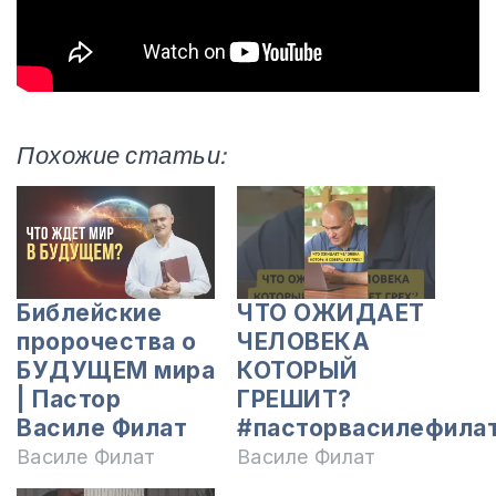
Похожие статьи:
Библейские
ЧТО ОЖИДАЕТ
пророчества о
ЧЕЛОВЕКА
БУДУЩЕМ мира
КОТОРЫЙ
| Пастор
ГРЕШИТ?
Василе Филат
#пасторвасилефила
Василе Филат
Василе Филат