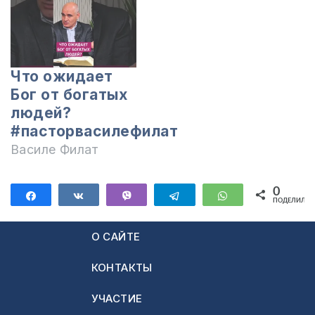
Что ожидает
Бог от богатых
людей?
#пасторвасилефилат
Василе Филат
0
Поделиться
Поделиться
Vibe
Telegram
WhatsApp
ПОДЕЛИЛИС
О САЙТЕ
КОНТАКТЫ
УЧАСТИЕ