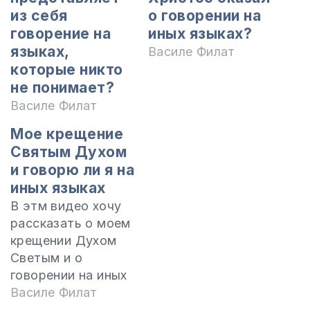
из себя
о говорении на
говорение на
иных языках?
языках,
Василе Филат
которые никто
не понимает?
Василе Филат
Мое крещение
Святым Духом
и говорю ли я на
иных языках
В этм видео хочу
рассказать о моем
крещении Духом
Светым и о
говорении на иных
языках.
Василе Филат