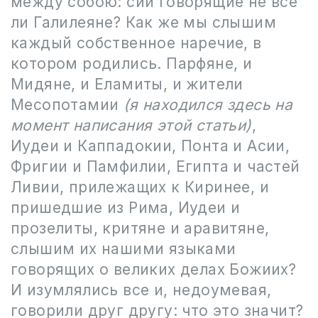
между собою: сии говорящие не все
ли Галилеяне? Как же мы слышим
каждый собственное наречие, в
котором родились. Парфяне, и
Мидяне, и Еламиты, и жители
Месопотамии
(я находился здесь на
момент написания этой статьи)
,
Иудеи и Каппадокии, Понта и Асии,
Фригии и Памфилии, Египта и частей
Ливии, прилежащих к Киринее, и
пришедшие из Рима, Иудеи и
прозелиты, критяне и аравитяне,
слышим их нашими языками
говорящих о великих делах Божиих?
И изумлялись все и, недоумевая,
говорили друг другу: что это значит?