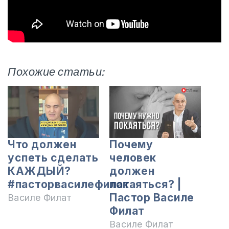
Похожие статьи:
Что должен
Почему
успеть сделать
человек
КАЖДЫЙ?
должен
#пасторвасилефилат
покаяться? |
Пастор Василе
Василе Филат
Филат
Василе Филат