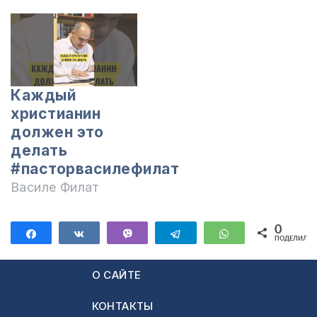
Каждый
христианин
должен это
делать
#пасторвасилефилат
Василе Филат
0
Поделиться
Поделиться
Vibe
Telegram
WhatsApp
ПОДЕЛИЛИС
О САЙТЕ
КОНТАКТЫ