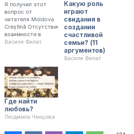
Какую роль
Я получил этот
играют
вопрос от
свидания в
читателя Moldova
создании
Creștină Отсутствие
взаимности в
счастливой
любви это
Василе Филат
семьи? (11
проблема, которая
аргументов)
волнует многих
Василе Филат
парней и девушек.
Она приносит
много боли и
страданий,
отчаяния,
Где найти
депрессию, иногда
любовь?
даже мысли о
самоубийстве.
Людмила Ченцова
Поэтому очень
хорошо знать, что