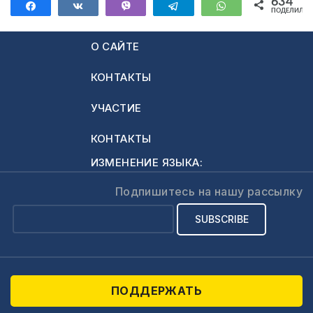
634
Поделиться
Поделиться
Vibe
Telegram
WhatsApp
делать и как
ПОДЕЛИЛИС
634
действовать в
таких ситуациях,
О САЙТЕ
чтобы не
КОНТАКТЫ
подаваться этому
самообману и…
УЧАСТИЕ
КОНТАКТЫ
ИЗМЕНЕНИЕ ЯЗЫКА:
Подпишитесь на нашу рассылку
ПОДДЕРЖАТЬ