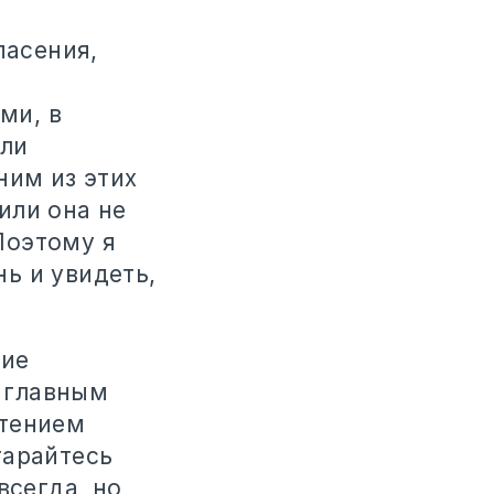
пасения,
а
ми, в
сли
ним из этих
или она не
Поэтому я
ь и увидеть,
ние
 главным
чтением
тарайтесь
всегда, но