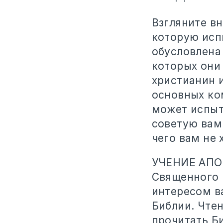
Взгляните вн
которую исп
обусловлена
которых они 
христианин и
основных ко
может испыт
советую вам
чего вам не 
УЧЕНИЕ АПОС
Священного 
интересом в
Библии. Чте
прочитать Би