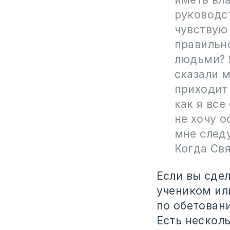
руководст
чувствую 
правильно
людьми? Я
сказали м
приходит 
как я все
не хочу 
мне следу
Когда Св
Если вы сде
учеником или
по обетован
Есть несколь