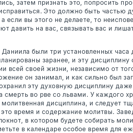
ись, затем признать это, попросить пр
 исправиться. Это должно быть частью 
а если вы этого не делаете, то неиспо
ют давить на вас, связывать вас и лиша
Даниила были три установленных часа 
планированы заранее, и эту дисциплину 
и всей своей жизни, независимо от тог
ожение он занимал, и как сильно был за
сохранил эту духовную дисциплину даже 
а смерть во рве со львами. У каждого х
 молитвенная дисциплина, и следует тщ
 это время и содержание молитвы. Заве
локнот, в котором будете собирать мол
метьте в календаре особое время для е