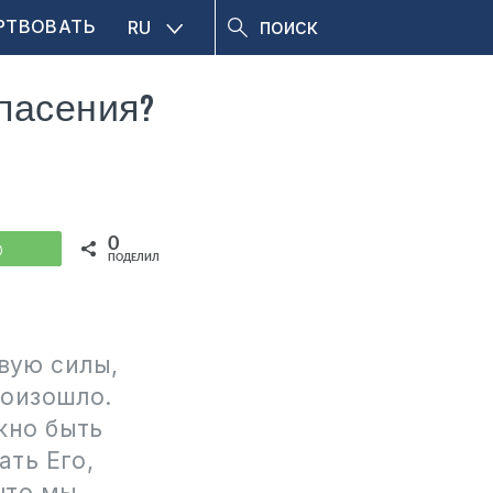
РТВОВАТЬ
RU
спасения?
0
WhatsApp
ПОДЕЛИЛИСЬ
твую силы,
роизошло.
жно быть
ать Его,
что мы