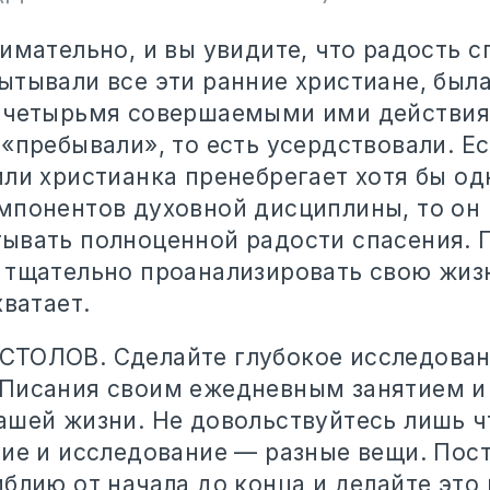
имательно, и вы увидите, что радость с
ытывали все эти ранние христиане, был
 четырьмя совершаемыми ими действия
«пребывали», то есть усердствовали. Е
ли христианка пренебрегает хотя бы од
мпонентов духовной дисциплины, то он 
ывать полноценной радости спасения. 
 тщательно проанализировать свою жизн
хватает.
ТОЛОВ. Сделайте глубокое исследова
Писания своим ежедневным занятием и
ашей жизни. Не довольствуйтесь лишь 
ние и исследование — разные вещи. Пос
блию от начала до конца и делайте это 