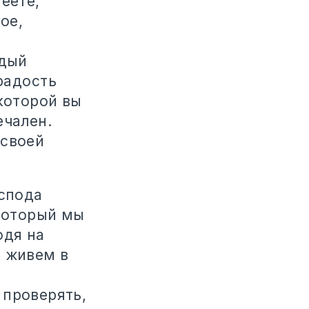
еете,
ое,
и
ждый
радость
 которой вы
ечален.
 своей
спода
 который мы
одя на
ы живем в
 проверять,