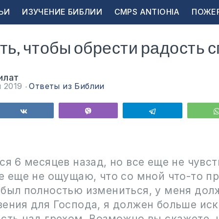
ЬИ
ИЗУЧЕНИЕ БИБЛИИ
CMPS ANTIOHIA
ПОЖЕ
ть, чтобы обрести радость 
илат
я 2019
Ответы из Библии
ься
Поделиться
Vibe
Telegram
ся 6 месяцев назад, но все еще не чувс
е еще не ощущаю, что со мной что-то п
 был полностью измениться, у меня дол
ения для Господа, я должен больше иск
сть над грехом. Возможно вы скажете, 