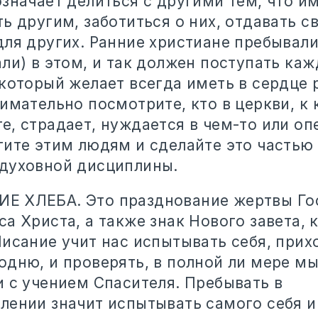
значает делиться с другими тем, что им
ь другим, заботиться о них, отдавать св
для других. Ранние христиане пребывал
ли) в этом, и так должен поступать ка
 который желает всегда иметь в сердце 
имательно посмотрите, кто в церкви, к
, страдает, нуждается в чем-то или оп
гите этим людям и сделайте это частью
духовной дисциплины.
Е ХЛЕБА. Это празднование жертвы Го
а Христа, а также знак Нового завета,
исание учит нас испытывать себя, прих
одню, и проверять, в полной ли мере м
и с учением Спасителя. Пребывать в
лении значит испытывать самого себя и