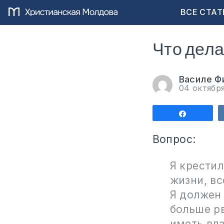
ВСЕ СТАТ
Что дела
Василе Ф
04 октябр
Поделит
Вопрос:
Я крестил
жизни, вс
Я должен
больше рв
иметь вла