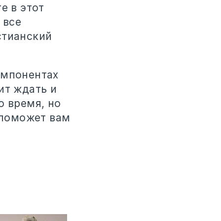
е в этот
 все
стианский
омпонентах
ит ждать и
о время, но
г поможет вам