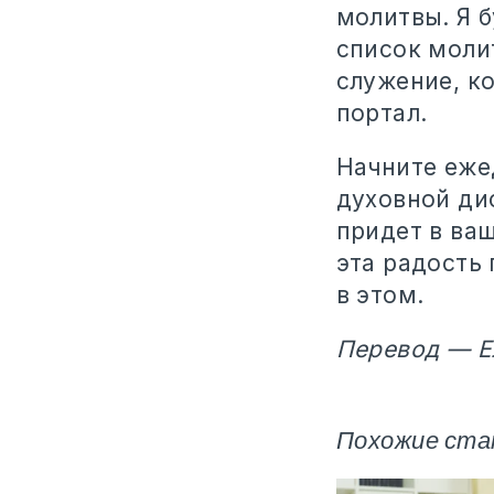
молитвы. Я б
список молит
служение, к
портал.
Начните еже
духовной ди
придет в ваш
эта радость 
в этом.
Перевод — Е
Похожие ста