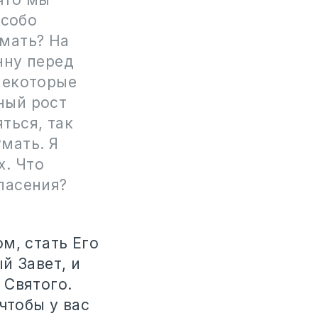
особо
умать? На
нну перед
 некоторые
ный рост
ться, так
умать. Я
х. Что
пасения?
м, стать Его
й Завет, и
 Святого.
чтобы у вас