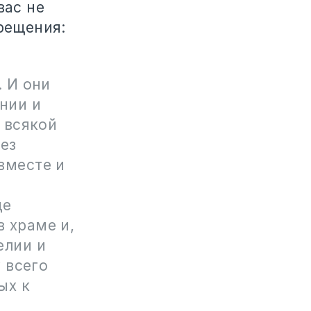
вас не
крещения:
. И они
нии и
 всякой
ез
вместе и
де
 храме и,
елии и
 всего
ых к