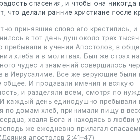
радость спасения, и чтобы она никогда 
т, что делали ранние христиане после 
тно принявшие слово его крестились, и
илось в тот день душ около трех тысяч
о пребывали в учении Апостолов, в обще
ии хлеба и в молитвах. Был же страх на
много чудес и знамений совершилось чер
в в Иерусалиме. Все же верующие были 
е общее. И продавали имения и всякую
ость, и разделяли всем, смотря по нуж
 И каждый день единодушно пребывали в
я по домам хлеб, принимали пищу в вес
сердца, хваля Бога и находясь в любви у
Господь же ежедневно прилагал спасаем
(Деяния апостолов 2:41–47)