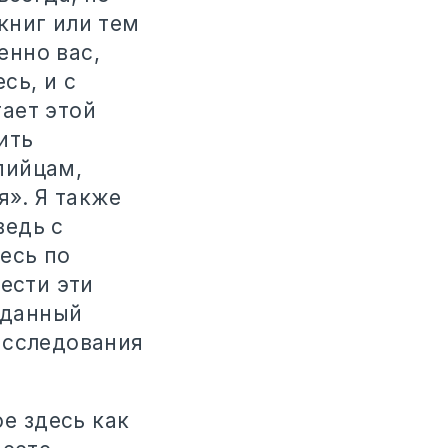
книг или тем
енно вас,
сь, и с
ает этой
ить
пийцам,
я». Я также
ведь с
есь по
ести эти
 данный
исследования
е здесь как