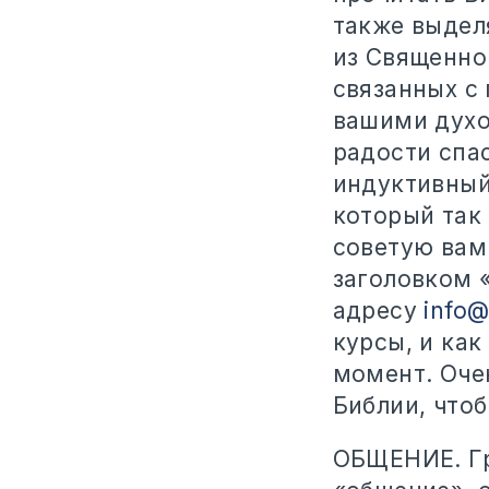
также выдел
из Священно
связанных с 
вашими духо
радости спа
индуктивный
который так 
советую вам
заголовком 
адресу
info@
курсы, и как
момент. Оче
Библии, чтоб
ОБЩЕНИЕ. Гр