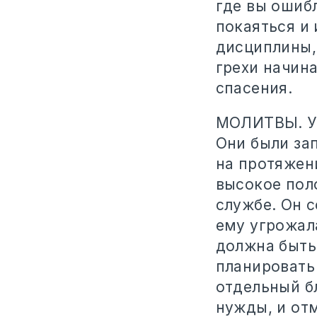
где вы ошибл
покаяться и
дисциплины, 
грехи начина
спасения.
МОЛИТВЫ. У 
Они были за
на протяжени
высокое пол
службе. Он 
ему угрожал
должна быть
планировать
отдельный б
нужды, и от