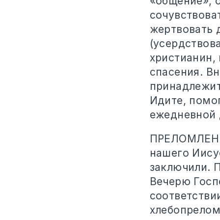
«общение», о
сочувствоват
жертвовать 
(усердствова
христианин,
спасения. Вн
принадлежите
Идите, помо
ежедневной 
ПРЕЛОМЛЕНИ
нашего Иисус
заключили. П
Вечерю Госп
соответстви
хлебопрелом