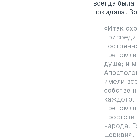
всегда была 
покидала. Во
«Итак охо
присоедин
постоянн
преломлен
душе; и 
Апостоло
имели вс
собственн
каждого.
преломля
простоте 
народа. 
Церкви». 