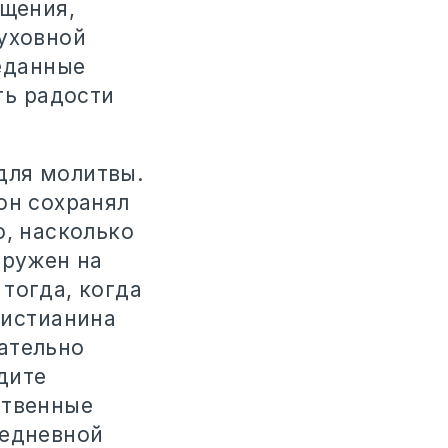
ощения,
духовной
веданные
ть радости
для молитвы.
он сохранял
о, насколько
гружен на
тогда, когда
ристианина
ательно
дите
итвенные
жедневной