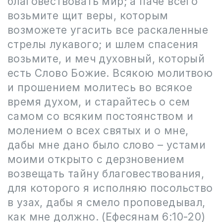
благовествовать мир; а паче всего
возьмите щит веры, которым
возможете угасить все раскаленные
стрелы лукавого; и шлем спасения
возьмите, и меч духовный, который
есть Слово Божие. Всякою молитвою
и прошением молитесь во всякое
время духом, и старайтесь о сем
самом со всяким постоянством и
молением о всех святых и о мне,
дабы мне дано было слово – устами
моими открыто с дерзновением
возвещать тайну благовествования,
для которого я исполняю посольство
в узах, дабы я смело проповедывал,
как мне должно. (Ефесянам 6:10-20)