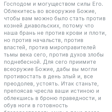
Господом и могуществом силы Его.
Облекитесь во всеоружие Божие,
чтобы вам можно было стать против
козней диавольских, потому что
наша брань не против крови и плоти,
но против начальств, против
властей, против мироправителей
тьмы века сего, против духов злобы
поднебесной. Для сего приимите
всеоружие Божие, дабы вы могли
противостать в день злый и, все
преодолев, устоять. Итак станьте,
препоясав чресла ваши истиною и
облекшись в броню праведности, и
обув ноги в готовность