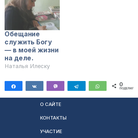
Обещание
служить Богу
— в моей жизни
на деле.
Наталья Илеску
0
Поделиться
Поделиться
Vibe
Telegram
WhatsApp
ПОДЕЛИЛИС
О САЙТЕ
КОНТАКТЫ
УЧАСТИЕ