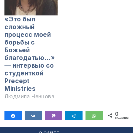
«Это был
сложный
процесс моей
борьбы с
Божьей
благодатью…»
— интервью со
студенткой
Precept
Ministries
Людмила Ченцова
0
Поделиться
Поделиться
Vibe
Telegram
WhatsApp
ПОДЕЛИЛИС