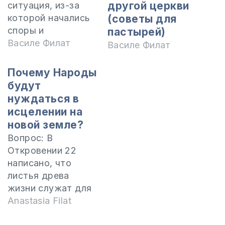
другой церкви
ситуация, из-за
(советы для
которой начались
споры и
пастырей)
разногласия, и мы
Василе Филат
Василе Филат
не можем решить,
грех ли это. Я хочу
Почему Народы
узнать ваше
будут
мнение по этому
нуждаться в
вопросу. Вот что
исцелении на
произошло.
новой земле?
Девушка, член
Вопрос: В
церкви, вышла
Откровении 22
замуж за парня,
написано, что
который заключил
листья древа
Новый Завет с
жизни служат для
Иисусом Христом,
исцеления
Anastasia Filat
но ещё не
Народов. Будет ли
крестился.…