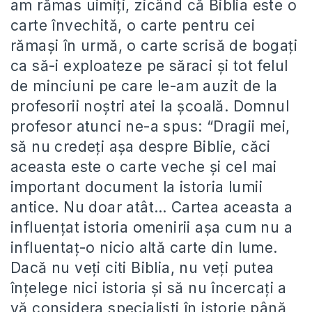
am rămas uimiți, zicând că Biblia este o
carte învechită, o carte pentru cei
rămași în urmă, o carte scrisă de bogați
ca să-i exploateze pe săraci și tot felul
de minciuni pe care le-am auzit de la
profesorii noștri atei la școală. Domnul
profesor atunci ne-a spus: “Dragii mei,
să nu credeți așa despre Biblie, căci
aceasta este o carte veche și cel mai
important document la istoria lumii
antice. Nu doar atât… Cartea aceasta a
influențat istoria omenirii așa cum nu a
influentaț-o nicio altă carte din lume.
Dacă nu veți citi Biblia, nu veți putea
înțelege nici istoria și să nu încercați a
vă considera specialiști în istorie până