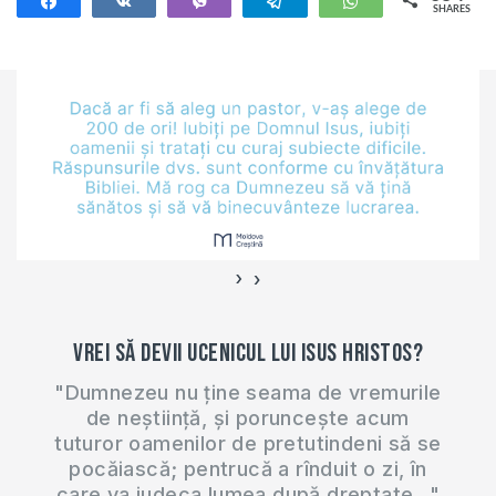
Share
Share
Vibe
Telegram
WhatsApp
SHARES
634
›
‹
Vrei să devii ucenicul lui Isus Hristos?
"Dumnezeu nu ține seama de vremurile
de neștiință, și poruncește acum
tuturor oamenilor de pretutindeni să se
pocăiască; pentrucă a rînduit o zi, în
care va judeca lumea după dreptate..."