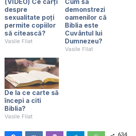
(VIDEO) Ce cărți
Cum să
despre
demonstrezi
sexualitate poți
oamenilor că
permite copiilor
Biblia este
să citească?
Cuvântul lui
Dumnezeu?
Vasile Filat
Vasile Filat
De la ce carte să
începi a citi
Biblia?
Vasile Filat
634