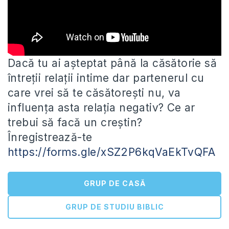
Dacă tu ai așteptat până la căsătorie să
întreții relații intime dar partenerul cu
care vrei să te căsătorești nu,
va
influența asta relația negativ? Ce ar
trebui să facă un creștin?
Înregistrează-te
https://forms.gle/xSZ2P6kqVaEkTvQFA
GRUP DE CASĂ
GRUP DE STUDIU BIBLIC