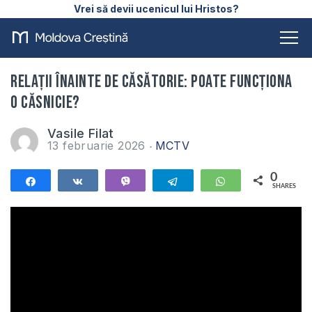
Vrei să devii ucenicul lui Hristos?
Relații înainte de căsătorie: Poate funcționa
o căsnicie?
Vasile Filat
13 februarie 2026
MCTV
0
Share
Share
Vibe
Telegram
WhatsApp
SHARES