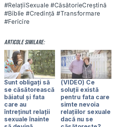
#RelațiiSexuale #CăsătorieCreștină
#Biblie #Credință #Transformare
#Fericire
Articole similare:
Sunt obligați să
(VIDEO) Ce
se căsătorească
soluții există
băiatul și fata
pentru fata care
care au
simte nevoia
întreținut relații
relațiilor sexuale
sexuale înainte
dacă nu se
să devină
căsătorește?