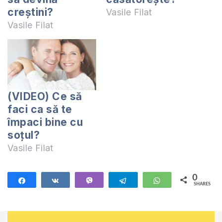
creștini?
Vasile Filat
Vasile Filat
(VIDEO) Ce să
faci ca să te
împaci bine cu
soțul?
Vasile Filat
0
Share
Share
Vibe
Telegram
WhatsApp
SHARES