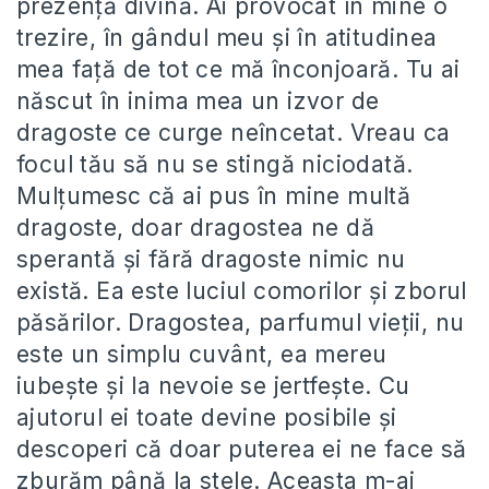
prezență divină. Ai provocat în mine o
trezire, în gândul meu și în atitudinea
mea față de tot ce mă înconjoară. Tu ai
născut în inima mea un izvor de
dragoste ce curge neîncetat. Vreau ca
focul tău să nu se stingă niciodată.
Mulțumesc că ai pus în mine multă
dragoste, doar dragostea ne dă
sperantă și fără dragoste nimic nu
există. Ea este luciul comorilor și zborul
păsărilor. Dragostea, parfumul vieții, nu
este un simplu cuvânt, ea mereu
iubește și la nevoie se jertfește. Cu
ajutorul ei toate devine posibile și
descoperi că doar puterea ei ne face să
zburăm până la stele. Aceasta m-ai