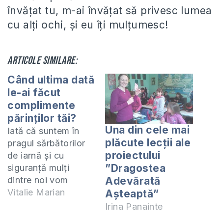
învățat tu, m-ai învățat să privesc lumea
cu alți ochi, și eu îți mulțumesc!
Articole similare:
Când ultima dată
le-ai făcut
complimente
părinţilor tăi?
Una din cele mai
Iată că suntem în
plăcute lecții ale
pragul sărbătorilor
proiectului
de iarnă şi cu
”Dragostea
siguranţă mulţi
dintre noi vom
Adevărată
merge în vizită la
Vitalie Marian
Așteaptă”
părinţi. Ne place
Irina Panainte
mult cînd părinţii ne