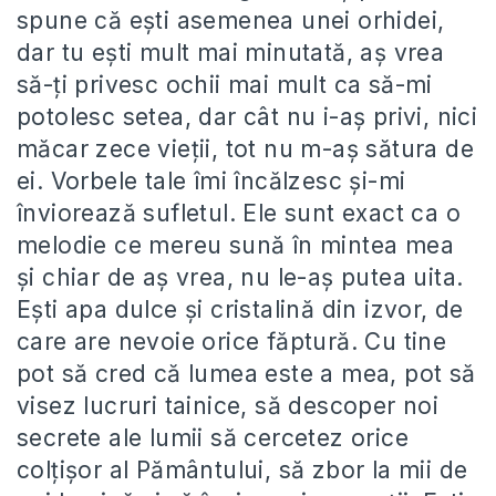
spune că ești asemenea unei orhidei,
dar tu ești mult mai minutată, aș vrea
să-ți privesc ochii mai mult ca să-mi
potolesc setea, dar cât nu i-aș privi, nici
măcar zece vieții, tot nu m-aș sătura de
ei. Vorbele tale îmi încălzesc și-mi
înviorează sufletul. Ele sunt exact ca o
melodie ce mereu sună în mintea mea
și chiar de aș vrea, nu le-aș putea uita.
Ești apa dulce și cristalină din izvor, de
care are nevoie orice făptură. Cu tine
pot să cred că lumea este a mea, pot să
visez lucruri tainice, să descoper noi
secrete ale lumii să cercetez orice
colțișor al Pământului, să zbor la mii de