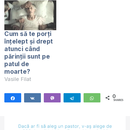
întîlnesc cu drag, cu
mesele încărcate, cu
voie bună, nu-i aşa?
Dar aş vrea să te
Cum să te porţi
întreb: cînd ultima
înţelept şi drept
dată te-ai uitat în
atunci când
ochii…
părinţii sunt pe
patul de
moarte?
Vasile Filat
0
Share
Share
Vibe
Telegram
WhatsApp
SHARES