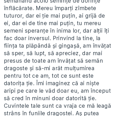
semănând acolo semințe de dorințe
înflăcărate. Mereu împarți zîmbete
tuturor, dar ei ție mai puțin, ai grijă de
ei, dar ei de tine mai puțin, tu mereu
semeni speranțe în inima lor, dar alții îți
fac doar inversul. Prinvind la tine, la
ființa ta plăpândă și gingașă, am învățat
să sper, să lupt, să apreciez, dar mai
presus de toate am învățat să semăn
dragoste și să-mi arăt mulțumirea
pentru tot ce am, tot ce sunt este
datorița ție. Îmi imaginez că ai niște
aripi pe care le văd doar eu, am început
să cred în minuni doar datorită ție.
Cuvintele tale sunt ca vraja ce mă leagă
strâns în funiile dragostei. Aș putea