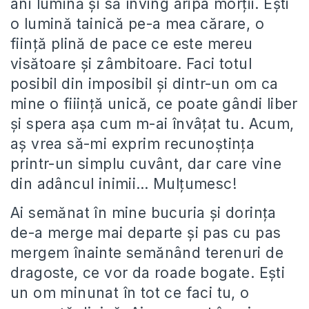
ani lumină și să înving aripa morții. Ești
o lumină tainică pe-a mea cărare, o
ființă plină de pace ce este mereu
visătoare și zâmbitoare. Faci totul
posibil din imposibil și dintr-un om ca
mine o fiiință unică, ce poate gândi liber
și spera așa cum m-ai învâțat tu. Acum,
aș vrea să-mi exprim recunoștința
printr-un simplu cuvânt, dar care vine
din adâncul inimii… Mulțumesc!
Ai semănat în mine bucuria și dorința
de-a merge mai departe și pas cu pas
mergem înainte semănând terenuri de
dragoste, ce vor da roade bogate. Ești
un om minunat în tot ce faci tu, o