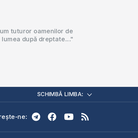
cum tuturor oamenilor de
a lumea după dreptate..."
SCHIMBĂ LIMBA:
ește-ne: