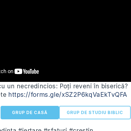
u un necredincios: Poți reveni în biserică?
-te
https://forms.gle/xSZ2P6kqVaEkTvQFA
GRUP DE CASĂ
GRUP DE STUDIU BIBLIC
dinta #iertare #sfaturi #crestin