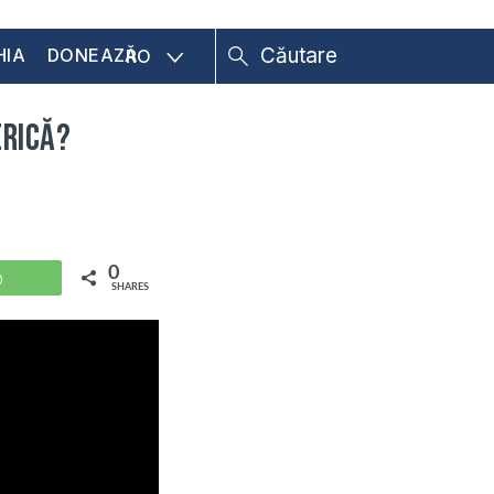
HIA
DONEAZĂ
RO
erică?
0
WhatsApp
SHARES