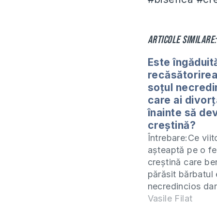
Articole similare:
Este îngăduit
recăsătorirea
soțul necredi
care ai divorț
înainte să dev
creștină?
Întrebare:Ce viit
așteaptă pe o f
creștină care be
părăsit bărbatul 
necredincios dar
bun cu ea și dor
Vasile Filat
trăiască împreu