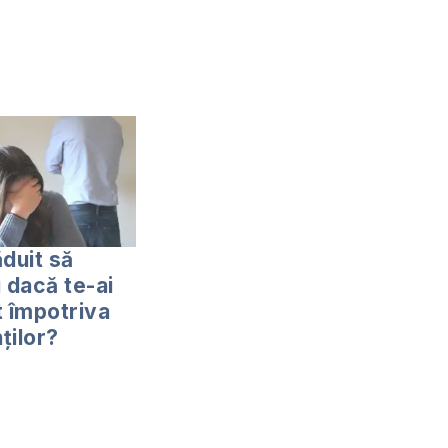
ăduit să
 dacă te-ai
t împotriva
nților?