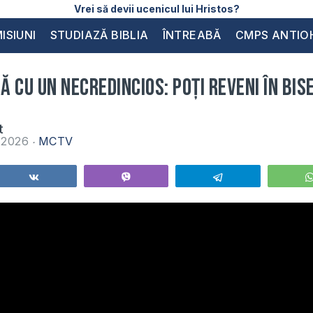
Vrei să devii ucenicul lui Hristos?
ISIUNI
STUDIAZĂ BIBLIA
ÎNTREABĂ
CMPS ANTIO
 cu un necredincios: Poți reveni în bis
t
e 2026
MCTV
Share
Vibe
Telegram