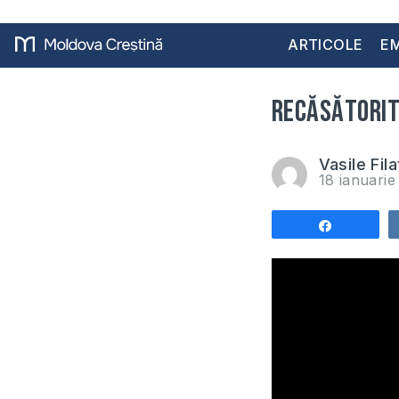
ARTICOLE
EM
Recăsătorită
Vasile Fila
18 ianuari
Share