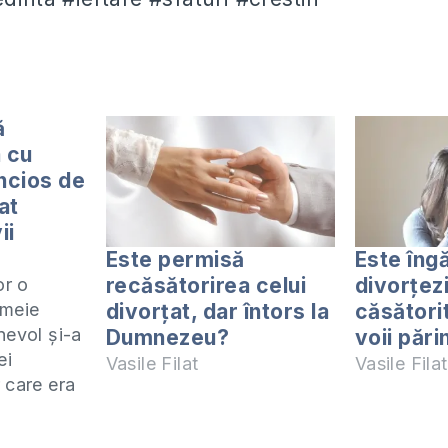
ă
 cu
ncios de
at
ii
Este permisă
Este îng
recăsătorirea celui
divorțezi
or o
divorțat, dar întors la
căsători
emeie
nevol și-a
Dumnezeu?
voii pări
ei
Vasile Filat
Vasile Filat
 care era
ea să
nă. După