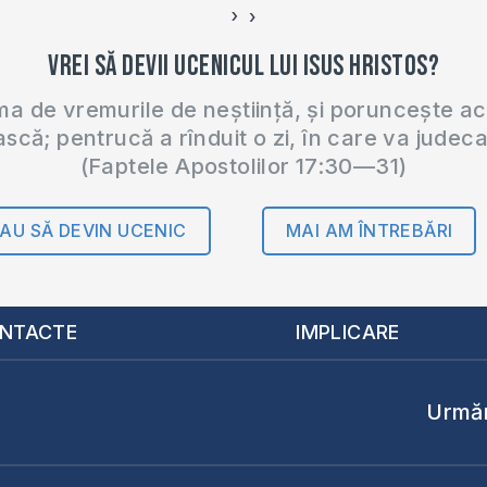
›
‹
Vrei să devii ucenicul lui Isus Hristos?
 de vremurile de neștiință, și poruncește a
ască; pentrucă a rînduit o zi, în care va judec
(Faptele Apostolilor 17:30—31)
AU SĂ DEVIN UCENIC
MAI AM ÎNTREBĂRI
NTACTE
IMPLICARE
Urmăr