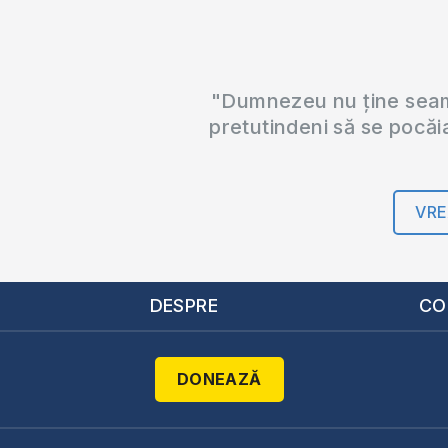
"Dumnezeu nu ține seama
pretutindeni să se pocăi
VRE
DESPRE
CO
DONEAZĂ