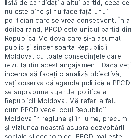
listă de candidaţi a altui partid, ceea ce
nu este bine şi nu face faţă unui
politician care se vrea consecvent. În al
doilea rând, PPCD este unicul partid din
Republica Moldova care şi-a asumat
public şi sincer soarta Republicii
Moldova, cu toate consecinţele care
rezultă din acest angajament. Dacă veţi
încerca să faceţi o analiză obiectivă,
veţi observa că agenda politică a PPCD
se suprapune agendei politice a
Republicii Moldova. Mă refer la felul
cum PPCD vede locul Republicii
Moldova în regiune şi în lume, precum
şi viziunea noastră asupra dezvoltării
sociale şi economice. PPCD mai este