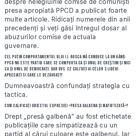
despre nelegiuirile comise de comunişti
presa apropiată PPCD a publicat foarte
multe articole. Ridicaţi numerele din anii
precedenţi şi veţi găsi întregul dosar al
abuzurilor comise de actuala
guvernare.
Cel puțin comportamentul dlui I.I. Rosca mă conduce la un gând:
PPCD nu este partid care se comporta ca şi unul de creştini și nici
ca și unul de democraţi. Dar dvs. ce calitați ai celor 3 lideri
apreciați si care le dezavuați?
Dumneavoastră confundaţi strategia cu
tactica.
Cum calificați obiectul expresiei «presa galbena și mafiotizată»?
Drept „presă galbenă” au fost etichetate
publicaţiile care simpatizează cu un
partid al cărui culoare este galbenul. Iar