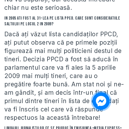
chiar nu este serioasă.
In 2005 ati fost al 31-lea pe lista PPCD. Care sunt consideratiile
saltului pe locul 2 in 2009?
Dacă aţi văzut lista candidaţilor PPCD,
aţi putut observa că pe primele poziţii
figurează mai mulţi politicieni destul de
tineri. Decizia PPCD a fost să aducă în
parlamentul care va fi ales la 5 aprilie
2009 mai mulţi tineri, care au o
pregătire foarte bună. Am stat noi şi ne-
am gândit, şi am decis într-un final că
primul dintre tineri în lista de candidaţi
va fi înscris cel care vă răspunde
respectuos la această întrebare!
Limbajul jurnaliştilor ce se produc în emisiunea «Media Express»