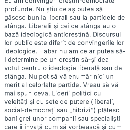
Eu am convingeri creştin-democrate
profunde. Nu ştiu ce aş putea să
găsesc bun la liberali sau la partidele de
stânga. Liberalii şi cei de stânga au o
bază ideologică anticreştină. Discursul
lor public este diferit de convingerile lor
ideologice. Habar nu am ce ar putea să-
l determine pe un creştin să-şi dea
votul pentru o ideologie liberală sau de
stânga. Nu pot să vă enumăr nici un
merit al celorlalte partide. Vreau să vă
mai spun ceva. Liderii politici cu
veleităţi şi cu sete de putere (liberali,
social-democraţi sau „hibrizi”) plătesc
bani grei unor companii sau specialişti
care îi învaţă cum să vorbească şi cum