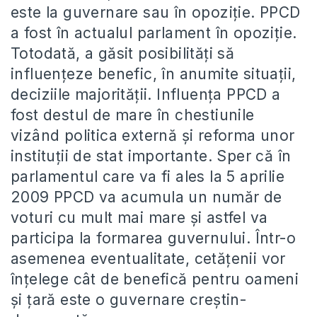
este la guvernare sau în opoziţie. PPCD
a fost în actualul parlament în opoziţie.
Totodată, a găsit posibilităţi să
influenţeze benefic, în anumite situaţii,
deciziile majorităţii. Influenţa PPCD a
fost destul de mare în chestiunile
vizând politica externă şi reforma unor
instituţii de stat importante. Sper că în
parlamentul care va fi ales la 5 aprilie
2009 PPCD va acumula un număr de
voturi cu mult mai mare şi astfel va
participa la formarea guvernului. Într-o
asemenea eventualitate, cetăţenii vor
înţelege cât de benefică pentru oameni
şi ţară este o guvernare creştin-