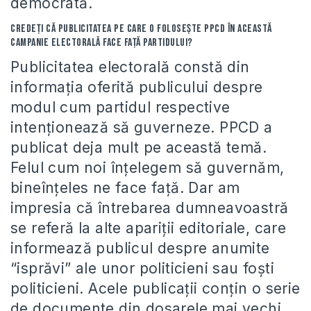
democrată.
Credeţi că publicitatea pe care o foloseşte PPCD în această
campanie electorală face față partidului?
Publicitatea electorală constă din
informaţia oferită publicului despre
modul cum partidul respective
intenţionează să guverneze. PPCD a
publicat deja mult pe această temă.
Felul cum noi înţelegem să guvernăm,
bineînţeles ne face faţă. Dar am
impresia că întrebarea dumneavoastră
se referă la alte apariţii editoriale, care
informează publicul despre anumite
“isprăvi” ale unor politicieni sau foşti
politicieni. Acele publicaţii conţin o serie
de documente din dosarele mai vechi