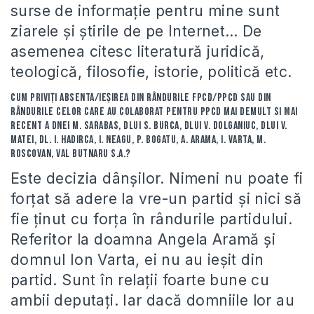
surse de informaţie pentru mine sunt
ziarele şi ştirile de pe Internet… De
asemenea citesc literatură juridică,
teologică, filosofie, istorie, politică etc.
Cum priviţi absenta/ieşirea din rândurile FPCD/PPCD sau din
rândurile celor care au colaborat pentru PPCD mai demult si mai
recent a dnei M. Sarabas, dlui S. Burca, dlui V. Dolganiuc, dlui V.
Matei, dl. I. Hadirca, I. Neagu, P. Bogatu, A. Arama, I. Varta, M.
Roscovan, Val Butnaru s.a.?
Este decizia dânşilor. Nimeni nu poate fi
forţat să adere la vre-un partid şi nici să
fie ţinut cu forţa în rândurile partidului.
Referitor la doamna Angela Aramă şi
domnul Ion Varta, ei nu au ieşit din
partid. Sunt în relaţii foarte bune cu
ambii deputaţi. Iar dacă domniile lor au