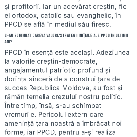
şi profitorii. Iar un adevărat creştin, fie
el ortodox, catolic sau evanghelic, în
PPCD se află în mediul său firesc.
S-au schimbat careva valori/strategii iniţiale ale PPCD în ultimii
ani?
PPCD în esenţă este acelaşi. Adeziunea
la valorile creştin-democrate,
angajamentul patriotic profund şi
dorinţa sinceră de a construi ţara de
succes Republica Moldova, au fost şi
rămân temelia crezului nostru politic.
Între timp, însă, s-au schimbat
vremurile. Pericolul extern care
ameninţă ţara noastră a îmbrăcat noi
forme, iar PPCD, pentru a-şi realiza