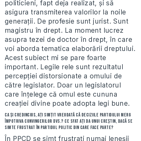
politicieni, fapt deja realizat, şi să
asigura transmiterea valorilor la noile
generaţii. De profesie sunt jurist. Sunt
magistru în drept. La moment lucrez
asupra tezei de doctor în drept, în care
voi aborda tematica elaborării dreptului.
Acest subiect mi se pare foarte
important. Legile rele sunt rezultatul
percepţiei distorsionate a omului de
către legislator. Doar un legislatorul
care înţelege că omul este cununa
creaţiei divine poate adopta legi bune.
Ca și credincios, aţi simţit vreodată că deciziile partidului merg
împotriva convingerilor Dvs.? Ce sfat aţi da unui creştin, dacă se
simte frustrat în partidul politic din care face parte?
În PPCD se simt frustraţi numai leneşii