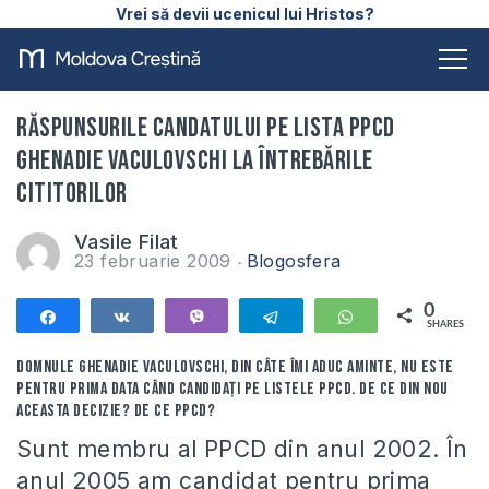
Vrei să devii ucenicul lui Hristos?
Răspunsurile candatului pe lista PPCD
Ghenadie Vaculovschi la întrebările
cititorilor
Vasile Filat
23 februarie 2009
Blogosfera
0
Share
Share
Vibe
Telegram
WhatsApp
SHARES
Domnule Ghenadie Vaculovschi, din câte îmi aduc aminte, nu este
pentru prima data când candidaţi pe listele PPCD. De ce din nou
aceasta decizie? De ce PPCD?
Sunt membru al PPCD din anul 2002. În
anul 2005 am candidat pentru prima