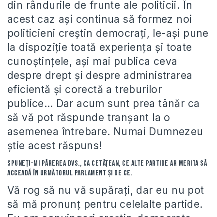
din rândurile de frunte ale politicii. În
acest caz aşi continua să formez noi
politicieni creştin democraţi, le-aşi pune
la dispoziţie toată experienţa şi toate
cunoştinţele, aşi mai publica ceva
despre drept şi despre administrarea
eficientă şi corectă a treburilor
publice… Dar acum sunt prea tânăr ca
să vă pot răspunde tranşant la o
asemenea întrebare. Numai Dumnezeu
ştie acest răspuns!
Spuneţi-mi părerea Dvs., ca cetăţean, ce alte partide ar merita să
acceadă în următorul parlament şi de ce.
Vă rog să nu vă supăraţi, dar eu nu pot
să mă pronunţ pentru celelalte partide.