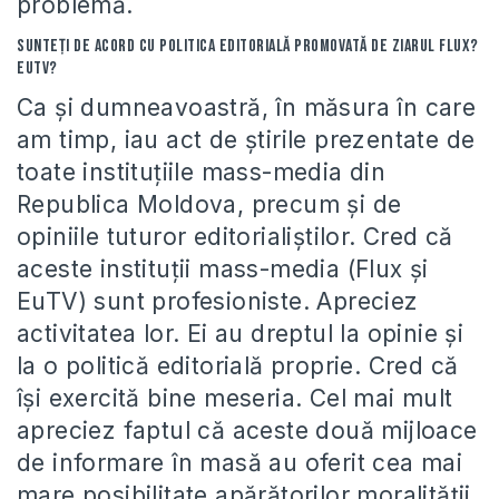
problemă.
Sunteţi de acord cu politica editorială promovată de ziarul Flux?
EuTv?
Ca şi dumneavoastră, în măsura în care
am timp, iau act de ştirile prezentate de
toate instituţiile mass-media din
Republica Moldova, precum şi de
opiniile tuturor editorialiştilor. Cred că
aceste instituţii mass-media (Flux şi
EuTV) sunt profesioniste. Apreciez
activitatea lor. Ei au dreptul la opinie şi
la o politică editorială proprie. Cred că
îşi exercită bine meseria. Cel mai mult
apreciez faptul că aceste două mijloace
de informare în masă au oferit cea mai
mare posibilitate apărătorilor moralităţii