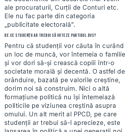
ale procuraturii, Curţii de Conturi etc.
Ele nu fac parte din categoria
„publicitate electorală”.
De ce studenţii ar trebui să voteze partidul Dvs?
Pentru că studenţii vor căuta în curând
un loc de muncă, vor întemeia o familie
şi vor dori să-şi crească copiii într-o
societate morală şi decentă. O astfel de
orânduire, bazată pe valorile creştine,
dorim noi să construim. Nici o altă
formaţiune politică nu îşi întemeiază
politicile pe viziunea creştină asupra
omului. Un alt merit al PPCD, pe care
studenţii ar trebui să-l aprecieze, este
lansarea în politică a unei generaţii noi