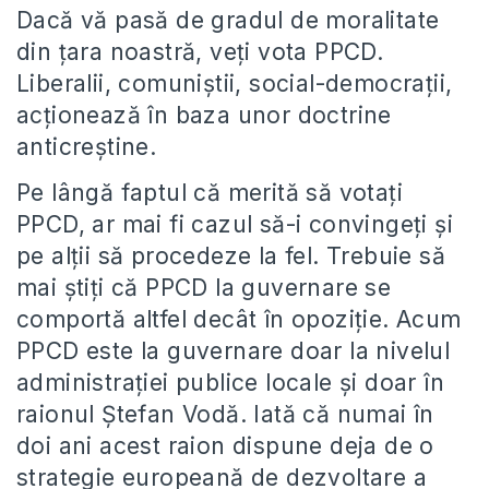
Dacă vă pasă de gradul de moralitate
din ţara noastră, veţi vota PPCD.
Liberalii, comuniştii, social-democraţii,
acţionează în baza unor doctrine
anticreştine.
Pe lângă faptul că merită să votaţi
PPCD, ar mai fi cazul să-i convingeţi şi
pe alţii să procedeze la fel. Trebuie să
mai ştiţi că PPCD la guvernare se
comportă altfel decât în opoziţie. Acum
PPCD este la guvernare doar la nivelul
administraţiei publice locale şi doar în
raionul Ştefan Vodă. Iată că numai în
doi ani acest raion dispune deja de o
strategie europeană de dezvoltare a