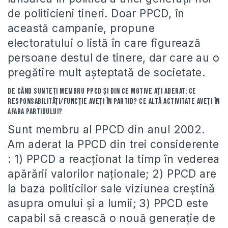
de politicieni tineri. Doar PPCD, în
această campanie, propune
electoratului o listă în care figurează
persoane destul de tinere, dar care au o
pregătire mult aşteptată de societate.
De când sunteţi membru PPCD și din ce motive aţi aderat; ce
responsabilităţi/funcţie aveţi în partid? Ce altă activitate aveţi în
afara partidului?
Sunt membru al PPCD din anul 2002.
Am aderat la PPCD din trei considerente
: 1) PPCD a reacţionat la timp în vederea
apărării valorilor naţionale; 2) PPCD are
la baza politicilor sale viziunea creştină
asupra omului şi a lumii; 3) PPCD este
capabil să crească o nouă generaţie de