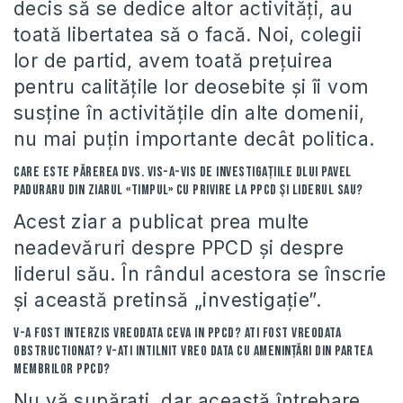
decis să se dedice altor activităţi, au
toată libertatea să o facă. Noi, colegii
lor de partid, avem toată preţuirea
pentru calităţile lor deosebite şi îi vom
susţine în activităţile din alte domenii,
nu mai puţin importante decât politica.
Care este părerea dvs. vis-a-vis de investigațiile dlui Pavel
Paduraru din ziarul «Timpul» cu privire la PPCD și liderul sau?
Acest ziar a publicat prea multe
neadevăruri despre PPCD şi despre
liderul său. În rândul acestora se înscrie
şi această pretinsă „investigaţie”.
V-a fost interzis vreodata ceva in PPCD? Ati fost vreodata
obstructionat? V-ati intilnit vreo data cu ameninţări din partea
membrilor PPCD?
Nu vă supăraţi, dar această întrebare