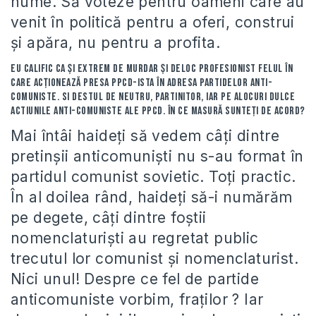
nume. Să voteze pentru oameni care au
venit în politică pentru a oferi, construi
şi apăra, nu pentru a profita.
Eu calific ca şi extrem de murdar şi deloc profesionist felul în
care acţionează presa ppcd-ista în adresa partidelor anti-
comuniste. Si destul de neutru, partinitor, iar pe alocuri dulce
actiunile anti-comuniste ale PPCD. În ce masură sunteți de acord?
Mai întâi haideţi să vedem câţi dintre
pretinşii anticomunişti nu s-au format în
partidul comunist sovietic. Toţi practic.
În al doilea rând, haideţi să-i numărăm
pe degete, câţi dintre foştii
nomenclaturişti au regretat public
trecutul lor comunist şi nomenclaturist.
Nici unul! Despre ce fel de partide
anticomuniste vorbim, fraţilor ? Iar