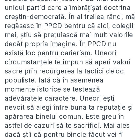
unicul partid care a îmbrăţişat doctrina
creştin-democrată. În al treilea rând, mă
regăsesc în PPCD pentru că aici, colegii
mei, ştiu să preţuiască mai mult valorile
decât propria imagine. În PPCD nu
există loc pentru carierism. Uneori
circumstanţele te impun să aperi valori
sacre prin recurgerea la tactici deloc
populiste. Iată că în asemenea
momente istorice se testează
adevăratele caractere. Uneori eşti
nevoit să alegi între buna ta reputaţie şi
apărarea binelui comun. Este greu în
astfel de cazuri să te sacrifici. Mai ales
dacă ştii că pentru binele făcut vei fi