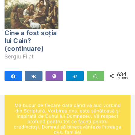
Cine a fost soția
lui Cain?
(continuare)
Sergiu Filat
634
Share
Share
Vibe
Telegram
WhatsApp
SHARES
634