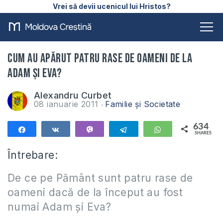
Vrei să devii ucenicul lui Hristos?
Cum au apărut patru rase de oameni de la
Adam şi Eva?
Alexandru Curbet
08 ianuarie 2011
Familie și Societate
634
Share
Share
Vibe
Telegram
WhatsApp
SHARES
634
Întrebare:
De ce pe Pământ sunt patru rase de
oameni dacă de la început au fost
numai Adam şi Eva?