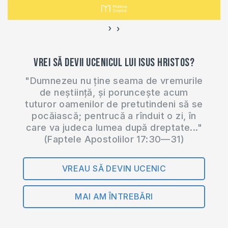
›
‹
Vrei să devii ucenicul lui Isus Hristos?
"Dumnezeu nu ține seama de vremurile
de neștiință, și poruncește acum
tuturor oamenilor de pretutindeni să se
pocăiască; pentrucă a rînduit o zi, în
care va judeca lumea după dreptate..."
(Faptele Apostolilor 17:30—31)
VREAU SĂ DEVIN UCENIC
MAI AM ÎNTREBĂRI