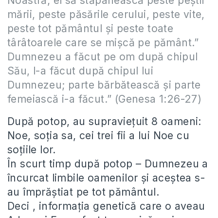
Noastră; el să stăpânească peste peştii
mării, peste păsările cerului, peste vite,
peste tot pământul şi peste toate
târâtoarele care se mişcă pe pământ.”
Dumnezeu a făcut pe om după chipul
Său, l-a făcut după chipul lui
Dumnezeu; parte bărbătească şi parte
femeiască i-a făcut.” (Genesa 1:26-27)
După potop, au supravieţuit 8 oameni:
Noe, soţia sa, cei trei fii a lui Noe cu
soţiile lor.
În scurt timp după potop – Dumnezeu a
încurcat limbile oamenilor şi aceştea s-
au împrăştiat pe tot pământul.
Deci , informaţia genetică care o aveau