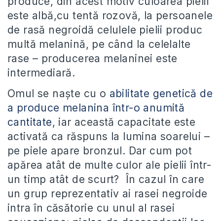
produce, din acest motiv culoarea pielii
este albă,cu tentă rozovă, la persoanele
de rasă negroidă celulele pielii produc
multă melanină, pe când la celelalte
rase – producerea melaninei este
intermediară.
Omul se naşte cu o
abilitate genetică de
a produce melanina într-o anumită
cantitate
, iar această capacitate este
activată ca răspuns la lumina soarelui –
pe piele apare bronzul. Dar cum pot
apărea atât de multe culor ale pielii într-
un timp atât de scurt? În cazul în care
un grup reprezentativ ai rasei negroide
intra în căsătorie cu unul al rasei