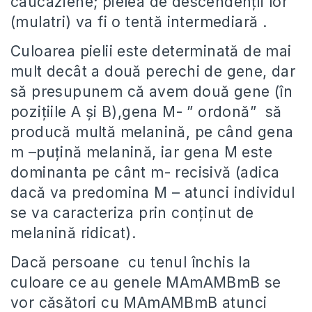
caucaziene; pielea de descendenţii lor
(mulatri) va fi o tentă intermediară .
Culoarea pielii este determinată de mai
mult decât a două perechi de gene, dar
să presupunem că avem două gene (în
poziţiile A şi B),gena M- ” ordonă” să
producă multă melanină, pe când gena
m –puţină melanină, iar gena M este
dominanta pe cânt m- recisivă (adica
dacă va predomina M – atunci individul
se va caracteriza prin conţinut de
melanină ridicat).
Dacă persoane cu tenul închis la
culoare ce au genele МAmAMBmB se
vor căsători cu MАmAMBmB atunci