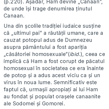
(p.220). Așadar, Ham devine „Canaan”,
de unde își trage denumirea ținutul
Canaan.
Una din școlile tradiției iudaice susține
că „ultimul pai” a răutății umane, care a
cauzat potopul adus de Dumnezeu
asupra pământului a fost apariția
„căsătoriei homosexuale”(
ibid.
), ceea ce
implică că Ham a fost corupt de păcatul
homosexual în societatea ce era înainte
de potop și a adus acest viciu ca și un
virus în noua lume. Semnificativ este
faptul că, urmașii apropiați ai lui Ham
au fondat și populat orașele canaanite
ale Sodomei și Gomorei.