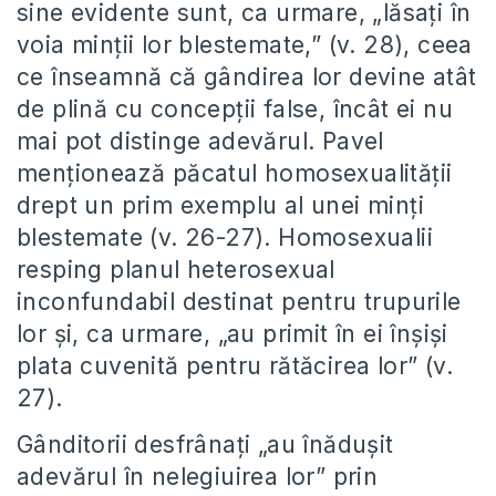
sine evidente sunt, ca urmare, „lăsați în
voia minții lor blestemate,” (v. 28), ceea
ce înseamnă că gândirea lor devine atât
de plină cu concepții false, încât ei nu
mai pot distinge adevărul. Pavel
menționează păcatul homosexualității
drept un prim exemplu al unei minți
blestemate (v. 26-27). Homosexualii
resping planul heterosexual
inconfundabil destinat pentru trupurile
lor și, ca urmare, „au primit în ei înșiși
plata cuvenită pentru rătăcirea lor” (v.
27).
Gânditorii desfrânați „au înădușit
adevărul în nelegiuirea lor” prin