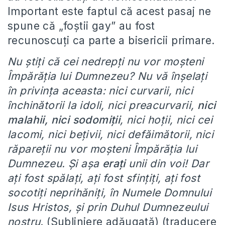
Important este faptul că acest pasaj ne
spune că „foștii gay” au fost
recunoscuți ca parte a bisericii primare.
Nu ştiţi că cei nedrepţi nu vor moşteni
Împărăţia lui Dumnezeu? Nu vă înşelaţi
în privinţa aceasta: nici curvarii, nici
închinătorii la idoli, nici preacurvarii,
nici
malahii, nici sodomiţii
, nici hoţii, nici cei
lacomi, nici beţivii, nici defăimătorii, nici
răpareţii nu vor moşteni Împărăţia lui
Dumnezeu. Şi aşa
eraţi
unii din voi! Dar
aţi fost spălaţi, aţi fost sfinţiţi, aţi fost
socotiţi neprihăniţi, în Numele Domnului
Isus Hristos, şi prin Duhul Dumnezeului
nostru.
(Subliniere adăugată) (traducere