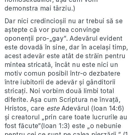
demonstra mai târziu.)
Dar nici credincioșii nu ar trebui să se
aștepte că vor putea convinge
oponenții pro-„gay”. Adevărul evident
este dovadă în sine, dar în același timp,
acest adevăr este atât de străin pentru
mintea stricată, încât nu este nici un
motiv comun posibil într-o dezbatere
între iubitorii de adevăr și gânditorii
stricați. Noi vorbim două limbi total
diferite. Așa cum Scriptura ne învață,
Hristos, care
este
Adevărul (Ioan 14:6)
și creatorul „prin care toate lucrurile au
fost făcute”(Ioan 1:3) este „o nebunie
pentru cei ce sunt pe calea pierzării,” (1