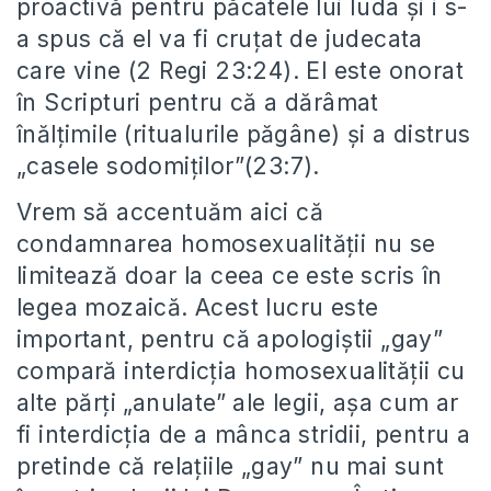
proactivă pentru păcatele lui Iuda și i s-
a spus că el va fi cruțat de judecata
care vine (2 Regi 23:24). El este onorat
în Scripturi pentru că a dărâmat
înălțimile (ritualurile păgâne) și a distrus
„casele sodomiților”(23:7).
Vrem să accentuăm aici că
condamnarea homosexualității nu se
limitează doar la ceea ce este scris în
legea mozaică. Acest lucru este
important, pentru că apologiștii „gay”
compară interdicția homosexualității cu
alte părți „anulate” ale legii, așa cum ar
fi interdicția de a mânca stridii, pentru a
pretinde că relațiile „gay” nu mai sunt