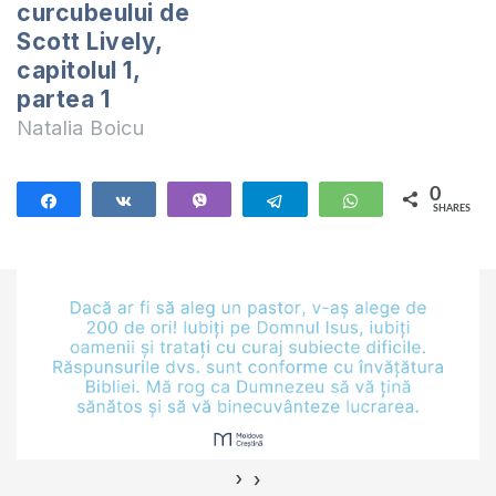
curcubeului de
Scott Lively,
capitolul 1,
partea 1
Natalia Boicu
0
Share
Share
Vibe
Telegram
WhatsApp
SHARES
›
‹