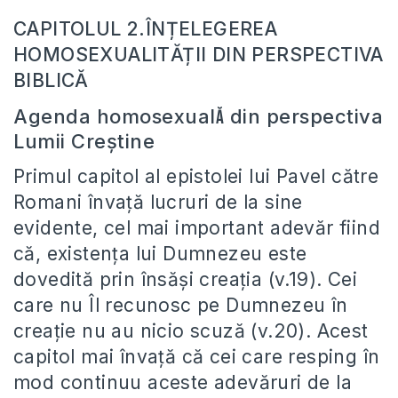
CAPITOLUL 2.
ÎNȚELEGEREA
HOMOSEXUALITĂȚII DIN PERSPECTIVA
BIBLICĂ
Agenda homosexual
din perspectiva
ă
Lumii Creștine
Primul capitol al epistolei lui Pavel către
Romani învață lucruri de la sine
evidente, cel mai important adevăr fiind
că, existența lui Dumnezeu este
dovedită prin însăși creația (v.19). Cei
care nu Îl recunosc pe Dumnezeu în
creație nu au nicio scuză (v.20). Acest
capitol mai învață că cei care resping în
mod continuu aceste adevăruri de la