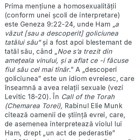
Prima mențiune a homosexualității
(conform unei școli de interpretare)
este Geneza 9:22-24, unde Ham
„a
văzut [sau a descoperit] goliciunea
tatălui său”
și a fost apoi blestemant de
tatăl său, când „
Noe s’a trezit din
ameţeala vinului, şi a aflat ce -i făcuse
fiul său cel mai tînăr.
” A „descoperi
goliciunea” este un idiom evreiesc, care
înseamnă a avea relații sexuale (vezi
Levitic 18-20). În
Call of the Torah
(Chemarea Torei),
Rabinul Elie Munk
citează oamenii de știință evrei, care,
de asemenea interpretează violul lui
Ham, drept „un act de pederastie”