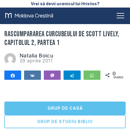
Vrei să devii ucenicul lui Hristos?
Rascumpararea curcubeului de Scott Lively,
capitolul 2, partea 1
Natalia Boicu
29 aprilie 2011
0
Share
Share
Vibe
Telegram
WhatsApp
SHARES
GRUP DE CASĂ
GRUP DE STUDIU BIBLIC