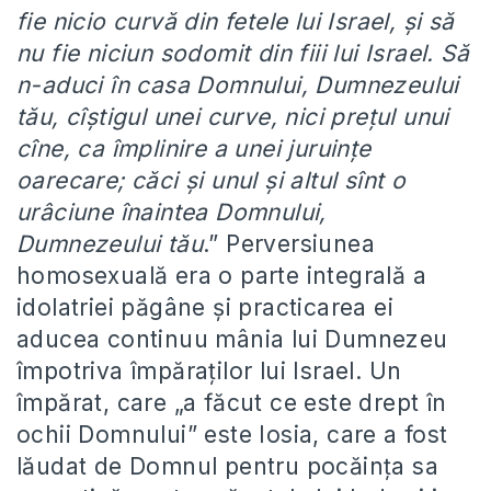
fie nicio curvă din fetele lui Israel, şi să
nu fie niciun sodomit din fiii lui Israel. Să
n-aduci în casa Domnului, Dumnezeului
tău, cîştigul unei curve, nici preţul unui
cîne, ca împlinire a unei juruinţe
oarecare; căci şi unul şi altul sînt o
urâciune înaintea Domnului,
Dumnezeului tău
.” Perversiunea
homosexuală era o parte integrală a
idolatriei păgâne și practicarea ei
aducea continuu mânia lui Dumnezeu
împotriva împăraților lui Israel. Un
împărat, care „a făcut ce este drept în
ochii Domnului” este Iosia, care a fost
lăudat de Domnul pentru pocăința sa