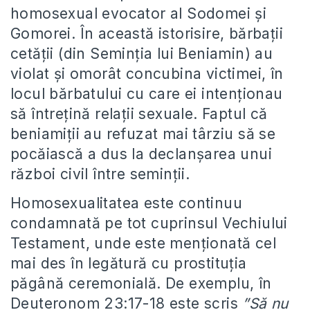
homosexual evocator al Sodomei și
Gomorei. În această istorisire, bărbații
cetății (din Seminția lui Beniamin) au
violat și omorât concubina victimei, în
locul bărbatului cu care ei intenționau
să întrețină relații sexuale. Faptul că
beniamiții au refuzat mai târziu să se
pocăiască a dus la declanșarea unui
război civil între seminții.
Homosexualitatea este continuu
condamnată pe tot cuprinsul Vechiului
Testament, unde este menționată cel
mai des în legătură cu prostituția
păgână ceremonială. De exemplu, în
Deuteronom 23:17-18 este scris
”
Să nu