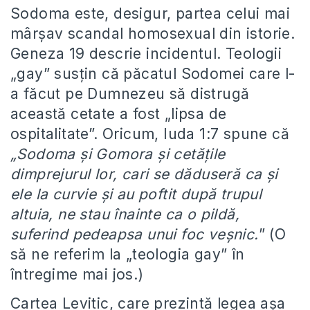
Sodoma este, desigur, partea celui mai
mârșav scandal homosexual din istorie.
Geneza 19 descrie incidentul. Teologii
„gay” susțin că păcatul Sodomei care l-
a făcut pe Dumnezeu să distrugă
această cetate a fost „lipsa de
ospitalitate”. Oricum, Iuda 1:7 spune că
„
Sodoma şi Gomora şi cetăţile
dimprejurul lor, cari se dăduseră ca şi
ele la curvie şi au poftit după trupul
altuia, ne stau înainte ca o pildă,
suferind pedeapsa unui foc veșnic.
” (O
să ne referim la „teologia gay” în
întregime mai jos.)
Cartea Levitic, care prezintă legea așa