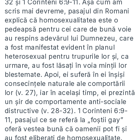
32 și 1 Corinteni 6:9-11. Așa cum am
scris mai devreme, pasajul din Romani
explică că homosexualitatea este o
pedeapsă pentru cei care de bună voie
au respins adevărul lui Dumnezeu, care
a fost manifestat evident în planul
heterosexual pentru trupurile lor și, ca
urmare, au fost lăsați în voia minții lor
blestemate. Apoi, ei suferă în ei înșiși
consecințele naturale ale comportării
lor (v. 27), iar în același timp, ei prezintă
un șir de comportamente anti-sociale
distructive (v. 28-32). 1 Corinteni 6:9-
11, pasajul ce se referă la „foștii gay”
oferă vestea bună că oamenii pot fi și
au fost eliberați de homosexualitate.