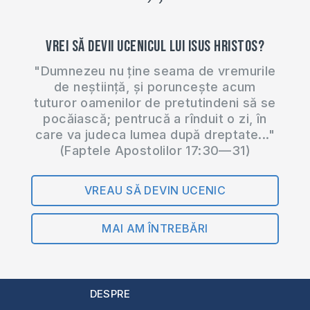
‹
trebuie să
discrimineze
Vrei să devii ucenicul lui Isus Hristos?
homosexualii. Ban
Ki-moon a enunțat
"Dumnezeu nu ține seama de vremurile
drept…
de neștiință, și poruncește acum
tuturor oamenilor de pretutindeni să se
pocăiască; pentrucă a rînduit o zi, în
care va judeca lumea după dreptate..."
(Faptele Apostolilor 17:30—31)
VREAU SĂ DEVIN UCENIC
MAI AM ÎNTREBĂRI
DESPRE