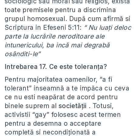
sociologic sau moral sau religios, există
toate premisele pentru a discrimina
grupul homosexual. După cum afirmă si
Scriptura in Efeseni 5:11:
“ Nu luați deloc
parte la lucrările neroditoare ale
intunericului, ba incă mai degrabă
osânditi-le”
Intrebarea 17. Ce este toleranța?
Pentru majoritatea oamenilor, “a fi
tolerant” inseamnă a te impăca cu ceva
ce nu esti neapărat de acord pentru
binele suprem al
societății
. Totusi,
activistii “gay” folosesc acest termen
pentru a desemna o acceptare
completă si necondiționată a