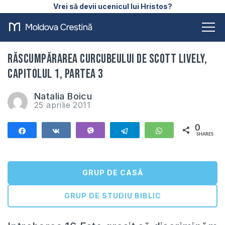
Vrei să devii ucenicul lui Hristos?
Răscumpărarea curcubeului de Scott Lively,
capitolul 1, partea 3
Natalia Boicu
25 aprilie 2011
0
Share
Share
Vibe
Telegram
WhatsApp
SHARES
GRUP DE CASĂ
GRUP DE STUDIU BIBLIC