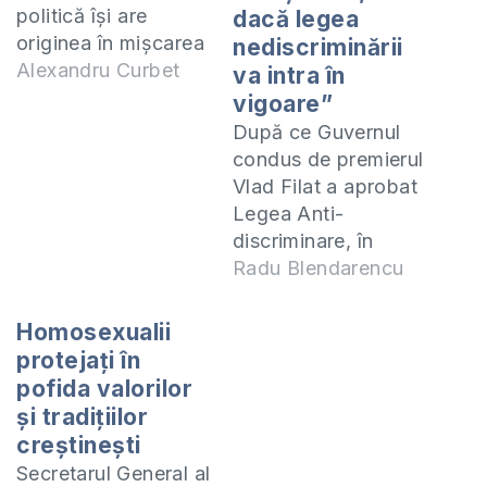
politică își are
dacă legea
originea în mişcarea
nediscriminării
pentru drepturile
Alexandru Curbet
va intra în
civile. În utilizare
vigoare”
normală,
După ce Guvernul
discriminarea este
condus de premierul
sinonim cu
Vlad Filat a aprobat
discernământ, dar
Legea Anti-
aşa cum este folosit
discriminare, în
într-un context al
Moldova a venit
Radu Blendarencu
drepturilor civile
unul din cei mai mari
înseamnă
apologeţi ai vremii şi
Homosexualii
prejudecată
preşedintele
protejați în
iraţională faţă de o
Asociaţiei “Abiding
pofida valorilor
persoană. “Iraţional”
Truth Ministries” – o
și tradițiilor
este calificativul
organizaţie
creștinești
ascuns în termen
americană creştină
Secretarul General al
care distinge
conservatoare, care