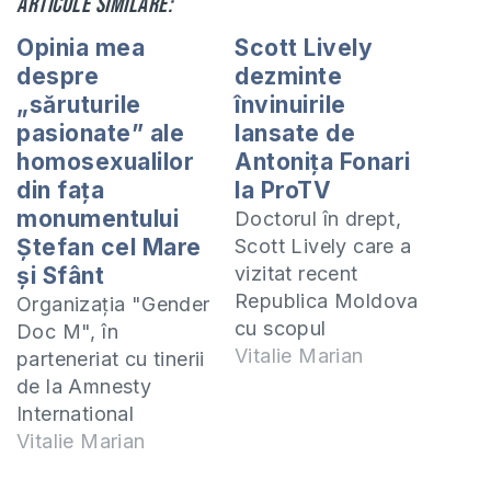
Articole similare:
Opinia mea
Scott Lively
despre
dezminte
„săruturile
învinuirile
pasionate” ale
lansate de
homosexualilor
Antoniţa Fonari
din faţa
la ProTV
monumentului
Doctorul în drept,
Ştefan cel Mare
Scott Lively care a
şi Sfânt
vizitat recent
Republica Moldova
Organizaţia "Gender
cu scopul
Doc M", în
prezentării
Vitalie Marian
parteneriat cu tinerii
pericolelor reale cu
de la Amnesty
care s-ar putea
International
confrunta ţara
Moldova, au
Vitalie Marian
noastră dacă va
organizat astăzi un