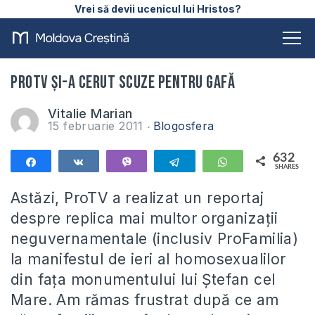
Vrei să devii ucenicul lui Hristos?
ProTV şi-a cerut scuze pentru gafă
Vitalie Marian
15 februarie 2011
Blogosfera
632
Share
Share
Vibe
Telegram
WhatsApp
SHARES
632
Astăzi, ProTV a realizat un reportaj
despre replica mai multor organizaţii
neguvernamentale (inclusiv ProFamilia)
la manifestul de ieri al homosexualilor
din faţa monumentului lui Ştefan cel
Mare. Am rămas frustrat după ce am