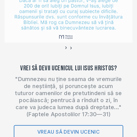
ProTV mai mulţi
scriitori şi politicieni.
Pe de altă parte, am
şi eu câteva
întrebări…
›
‹
Vrei să devii ucenicul lui Isus Hristos?
"Dumnezeu nu ține seama de vremurile
de neștiință, și poruncește acum
tuturor oamenilor de pretutindeni să se
pocăiască; pentrucă a rînduit o zi, în
care va judeca lumea după dreptate..."
(Faptele Apostolilor 17:30—31)
VREAU SĂ DEVIN UCENIC