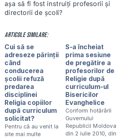
aşa să fi fost instruiţi profesorii şi
directorii de şcoli?
Articole similare:
Cui să se
S-a încheiat
adreseze părinţii
prima sesiune
când
de pregătire a
conducerea
profesorilor de
şcolii refuză
Religie după
predarea
curriculum-ul
disciplinei
Bisericilor
Religia copiilor
Evanghelice
după curriculum
Conform hotărârii
solicitat?
Guvernului
Republicii Moldova
Pentru că au venit la
din 2 iulie 2010, din
site mai multe