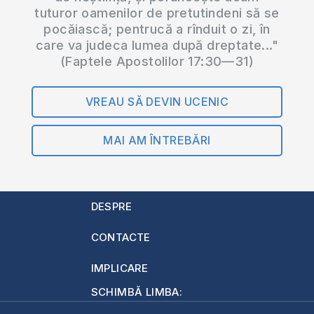
tuturor oamenilor de pretutindeni să se
pocăiască; pentrucă a rînduit o zi, în
care va judeca lumea după dreptate..."
(Faptele Apostolilor 17:30—31)
VREAU SĂ DEVIN UCENIC
MAI AM ÎNTREBĂRI
DESPRE
CONTACTE
IMPLICARE
SCHIMBĂ LIMBA: