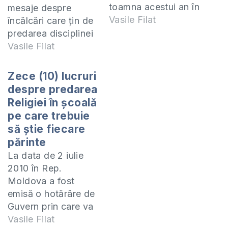
toamna acestui an în
mesaje despre
şcolile publice a fost
Vasile Filat
încălcări care ţin de
introdusă disciplina
predarea disciplinei
“Religia”. Ulterior, în
Religia în şcolile din
Vasile Filat
cadrul Ministrului
ţară (Hânceşti,
Educaţiei s-a decis
Boghiceni, Alava,
Zece (10) lucruri
că predarea se va
Stăuceni) am găsit
despre predarea
face în baza la două
important să plasez
Religiei în şcoală
curriculum-uri:
aici adresele la care
pe care trebuie
ortodox-catolic şi
pot şi trebuie să se
să ştie fiecare
evanghelic. În
adreseze părinţii a
părinte
perioada 6-17
căror drepturi sunt
La data de 2 iulie
septembrie în cadrul
încălcate:Ministerul
2010 în Rep.
Institutului de
Educaţiei,
Moldova a fost
Studii…
Tineretului şi
emisă o hotărâre de
SportuluiLeonid…
Guvern prin care va
fi introdusă
Vasile Filat