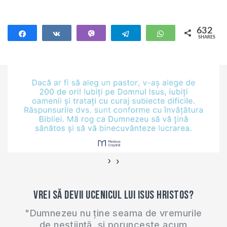
disciplina Religia în
şcolile din ţară
începând cu noul an
632
Share
Share
Vibe
Telegram
WhatsApp
SHARES
de învăţământ. Iată
632
zece lucruri
importante despre
predarea religiei în
şcoală pe care
trebuie să le
cunoască fiecare
părinte:…
›
‹
Vrei să devii ucenicul lui Isus Hristos?
"Dumnezeu nu ține seama de vremurile
de neștiință, și poruncește acum