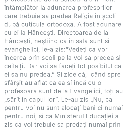
întâmplător la adunarea profesorilor
care trebuie sa predea Religia în şcoli
după cuticula ortodoxa. A fost adunare
cu ei la Hânceşti. Directoarea de la
Hânceşti, neștiind ca in sala sunt si
evanghelici, le-a zis:”Vedeți ca vor
încerca prin scoli pe la voi sa predea si
ceilalți. Dar voi sa faceți tot posibilul ca
ei sa nu predea.” Si zice că, când spre
sfârşit au aflat ca ea si încă cu o
profesoara sunt de la Evangelici, toți au
„sărit in capul lor”. Le-au zis „Nu, ca
pentru voi nu sunt alocați bani ci numai
pentru noi, si ca Ministerul Educaţiei a
zis ca voi trebuie sa predați numai prin