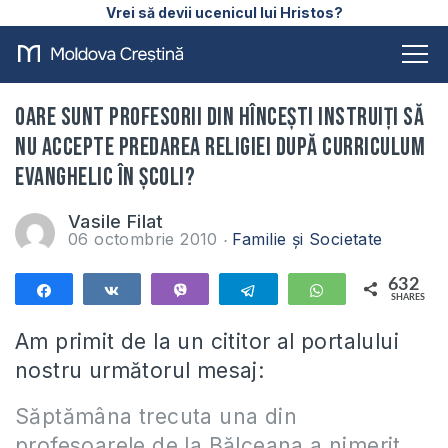
Vrei să devii ucenicul lui Hristos?
Oare sunt profesorii din Hînceşti instruiţi să
nu accepte predarea Religiei după curriculum
evanghelic în şcoli?
Vasile Filat
06 octombrie 2010
Familie și Societate
632
Share
Share
Vibe
Telegram
WhatsApp
SHARES
632
Am primit de la un cititor al portalului
nostru următorul mesaj:
Săptămâna trecuta una din
profesoarele de la Bălceana a nimerit