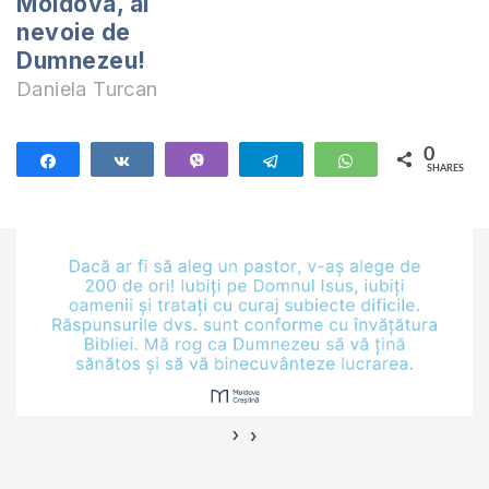
Moldova, ai
conduși de sete de
nevoie de
răzbunare au demis
Dumnezeu!
un…
Daniela Turcan
0
Share
Share
Vibe
Telegram
WhatsApp
SHARES
›
‹