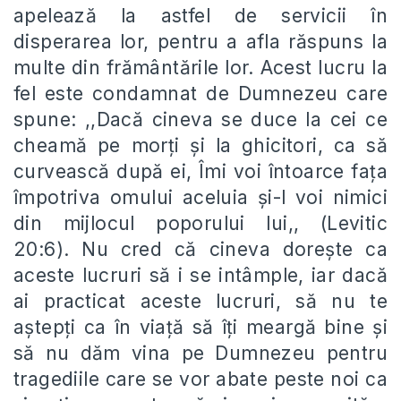
apelează la astfel de servicii în
disperarea lor, pentru a afla răspuns la
multe din frământările lor. Acest lucru la
fel este condamnat de Dumnezeu care
spune: ,,Dacă cineva se duce la cei ce
cheamă pe morţi şi la ghicitori, ca să
curvească după ei, Îmi voi întoarce faţa
împotriva omului aceluia şi-l voi nimici
din mijlocul poporului lui,, (Levitic
20:6). Nu cred că cineva dorește ca
aceste lucruri să i se intâmple, iar dacă
ai practicat aceste lucruri, să nu te
aștepți ca în viață să îți meargă bine și
să nu dăm vina pe Dumnezeu pentru
tragediile care se vor abate peste noi ca