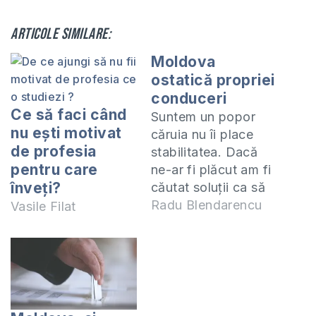
Articole similare:
Moldova
ostatică propriei
conduceri
Ce să faci când
Suntem un popor
nu eşti motivat
căruia nu îi place
de profesia
stabilitatea. Dacă
pentru care
ne-ar fi plăcut am fi
înveţi?
căutat soluții ca să
păstrăm unitatea și
Radu Blendarencu
Vasile Filat
nu ne-am fi lăsat
manipulați de orice
vânt de interese
personale sau de
grup. Acum după ce
un grup de oameni