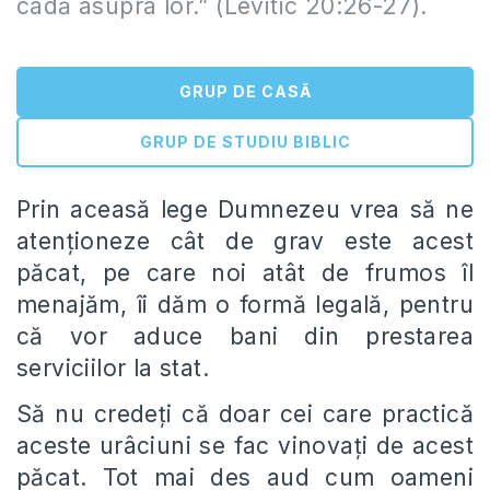
cadă asupra lor.” (Levitic 20:26-27).
GRUP DE CASĂ
GRUP DE STUDIU BIBLIC
Prin aceasă lege Dumnezeu vrea să ne
atenționeze cât de grav este acest
păcat, pe care noi atât de frumos îl
menajăm, îi dăm o formă legală, pentru
că vor aduce bani din prestarea
serviciilor la stat.
Să nu credeți că doar cei care practică
aceste urâciuni se fac vinovați de acest
păcat. Tot mai des aud cum oameni