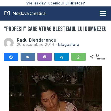
Vrei să devii ucenicul lui Hristos?
“Profesii” care atrag blestemul lui Dumnezeu
Radu Blendarencu
20 decembrie 2014
Blogosfera
0
Share
Share
Vibe
Telegram
WhatsApp
SHARES