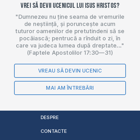
Vrei să devii ucenicul lui Isus Hristos?
"Dumnezeu nu ține seama de vremurile
de neștiință, și poruncește acum
tuturor oamenilor de pretutindeni să se
pocăiască; pentrucă a rînduit o zi, în
care va judeca lumea după dreptate..."
(Faptele Apostolilor 17:30—31)
VREAU SĂ DEVIN UCENIC
MAI AM ÎNTREBĂRI
DESPRE
CONTACTE