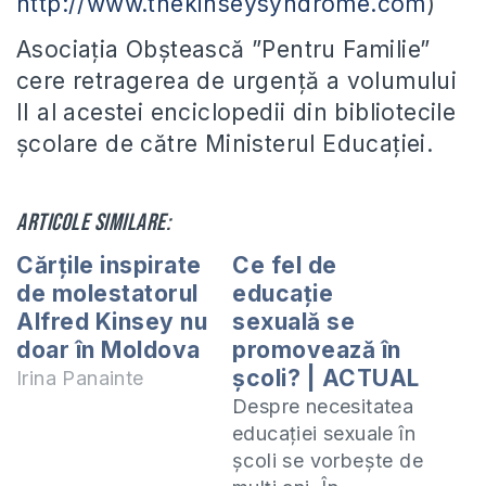
http://www.thekinseysyndrome.com
)
Asociația Obștească ”Pentru Familie”
cere retragerea de urgență a volumului
II al acestei enciclopedii din bibliotecile
școlare de către Ministerul Educației.
Articole similare:
Cărțile inspirate
Ce fel de
de molestatorul
educație
Alfred Kinsey nu
sexuală se
doar în Moldova
promovează în
școli? | ACTUAL
Irina Panainte
Despre necesitatea
educației sexuale în
școli se vorbește de