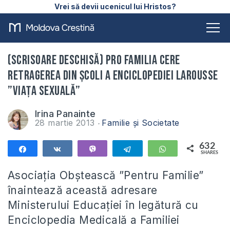
Vrei să devii ucenicul lui Hristos?
(SCRISOARE DESCHISĂ) Pro Familia cere
retragerea din școli a Enciclopediei Larousse
”Viața Sexuală”
Irina Panainte
28 martie 2013
Familie și Societate
632
Share
Share
Vibe
Telegram
WhatsApp
SHARES
632
Asociația Obștească ”Pentru Familie”
înaintează această adresare
Ministerului Educației în legătură cu
Enciclopedia Medicală a Familiei