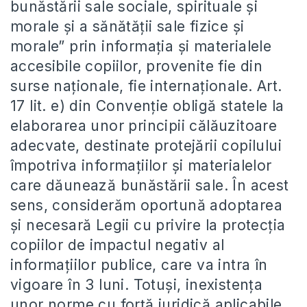
bunăstării sale sociale, spirituale şi
morale şi a sănătăţii sale fizice şi
morale” prin informația și materialele
accesibile copiilor, provenite fie din
surse naționale, fie internaționale. Art.
17 lit. e) din Convenție obligă statele la
elaborarea unor principii călăuzitoare
adecvate, destinate protejării copilului
împotriva informaţiilor şi materialelor
care dăunează bunăstării sale. În acest
sens, considerăm oportună adoptarea
și necesară Legii cu privire la protecția
copiilor de impactul negativ al
informațiilor publice, care va intra în
vigoare în 3 luni. Totuși, inexistența
unor norme cu forță juridică aplicabile