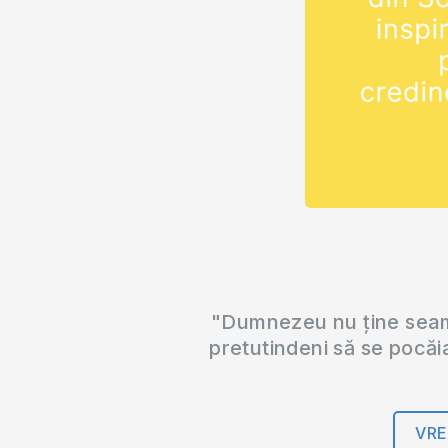
"Dumnezeu nu ține seama
pretutindeni să se pocăi
VRE