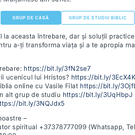
GRUP DE CASĂ
GRUP DE STUDIU BIBLIC
 la aceasta întrebare, dar și soluții practice
ntru a-ți transforma viața și a te apropia ma
trebare:
https://bit.ly/3fN2se7
ii ucenicul lui Hristos?
https://bit.ly/3EcX4
blia online cu Vasile Filat
https://bit.ly/3Oj
un alt grup de studiu
https://bit.ly/3UqHbpJ
ttps://bit.ly/3NQJdx5
noastre –
utor spiritual +37378777099 (Whatsapp, Te