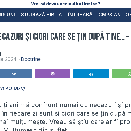
Vrei să devii ucenicul lui Hristos?
ISIUNI
STUDIAZĂ BIBLIA
ÎNTREABĂ
CMPS ANTIO
cazuri și ciori care se țin după tine… –
t
ie 2024
Doctrine
Share
Vibe
Telegram
vAfiKOiM7v/
ulți ani mă confrunt numai cu necazuri și 
 în fiecare zi sunt și ciori care se țin după 
ai mulțumește. Vreau să știu care ar fi pr
. Mulțumesc din suflet.