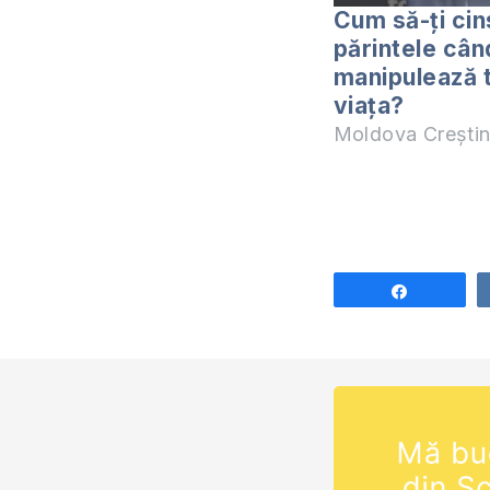
Cum să-ți cin
părintele când
manipulează 
viața?
Moldova Crești
Share