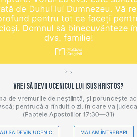
›
‹
Vrei să devii ucenicul lui Isus Hristos?
 de vremurile de neștiință, și poruncește a
ască; pentrucă a rînduit o zi, în care va judec
(Faptele Apostolilor 17:30—31)
AU SĂ DEVIN UCENIC
MAI AM ÎNTREBĂRI