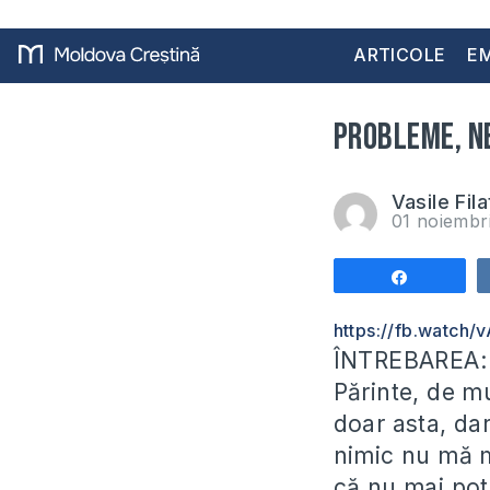
ARTICOLE
EM
Probleme, ne
Vasile Fila
01 noiembr
Share
https://fb.watch/
ÎNTREBAREA:
Părinte, de m
doar asta, dar
nimic nu mă m
că nu mai pot