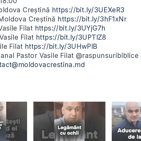
-18:00
ldova Creștină
https://bit.ly/3UEXeR3
Moldova Creștină
https://bit.ly/3hF1xNr
asile Filat
https://bit.ly/3UYjG7h
asile Filat
https://bit.ly/3UPTlZ8
le Filat
https://bit.ly/3UHwPlB
nal Pastor Vasile Filat @raspunsuribiblice
tact@moldovacrestina.md