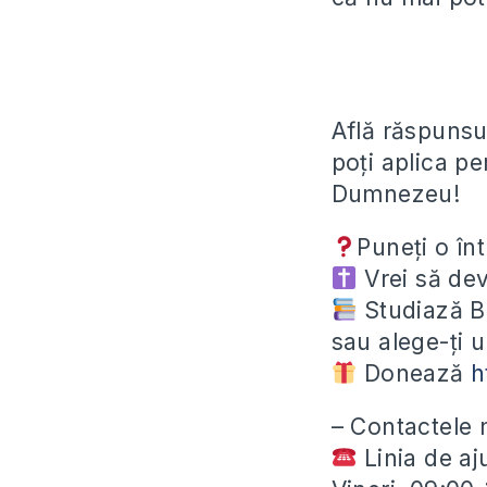
Află răspunsul
poți aplica pe
Dumnezeu!
Puneți o în
Vrei să dev
Studiază Bi
sau alege-ți 
Donează
h
– Contactele 
Linia de aj