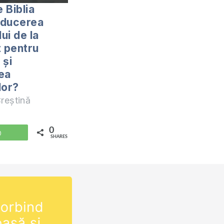
 Biblia
aducerea
ui de la
 pentru
 și
ea
lor?
reștină
0
WhatsApp
SHARES