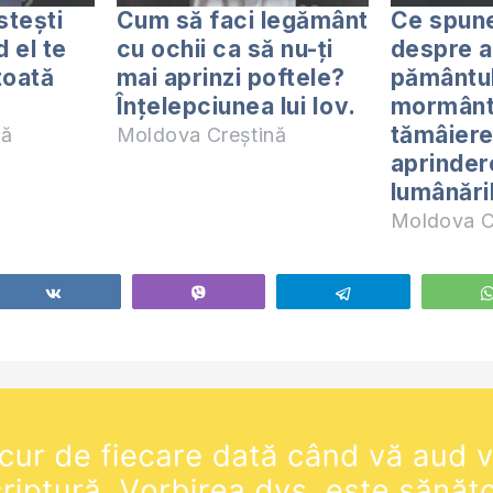
stești
Cum să faci legământ
Ce spune
 el te
cu ochii ca să nu-ți
despre 
toată
mai aprinzi poftele?
pământul
Înțelepciunea lui Iov.
mormânt
tămâiere
nă
Moldova Creștină
aprinder
lumânări
Moldova C
Share
Vibe
Telegram