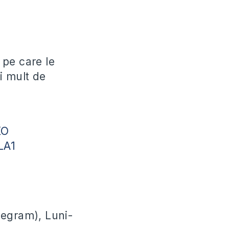
 pe care le
i mult de
KO
fLA1
legram), Luni-