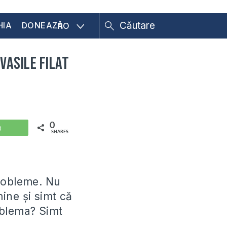
HIA
DONEAZĂ
RO
 Vasile Filat
0
WhatsApp
SHARES
probleme. Nu
mine și simt că
oblema? Simt