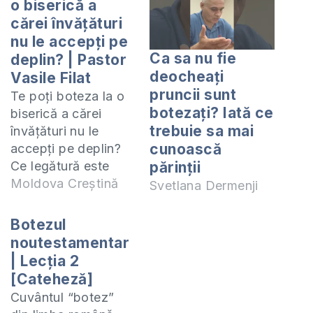
o biserică a
cărei învățături
nu le accepți pe
Ca sa nu fie
deplin? | Pastor
deocheați
Vasile Filat
pruncii sunt
Te poți boteza la o
botezați? Iată ce
biserică a cărei
trebuie sa mai
învățături nu le
cunoască
accepți pe deplin?
Ce legătură este
părinții
între botez și
Moldova Creștină
Svetlana Dermenji
învățătura predicată
la biserică? Ce să
Botezul
faci dacă nu ești de
noutestamentar
acord cu învățătura
| Lecția 2
bisericii în care
[Cateheză]
urmează să fii
Cuvântul “botez”
botezat? Răspund la