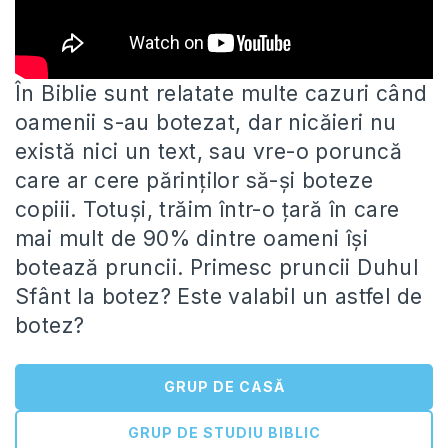
În Biblie sunt relatate multe cazuri când
oamenii s-au botezat, dar nicăieri nu
există nici un text, sau vre-o poruncă
care ar cere părinţilor să-şi boteze
copiii. Totuși, trăim într-o țară în care
mai mult de 90% dintre oameni își
botează pruncii. Primesc pruncii Duhul
Sfânt la botez? Este valabil un astfel de
botez?
GRUP DE CASĂ
GRUP DE STUDIU BIBLIC