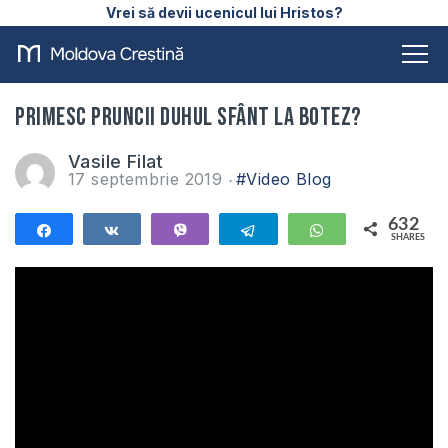
Vrei să devii ucenicul lui Hristos?
Primesc pruncii Duhul Sfânt la botez?
Vasile Filat
17 septembrie 2019
#Video Blog
632
Share
Share
Vibe
Telegram
WhatsApp
SHARES
632