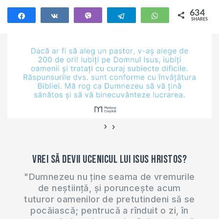
634
Share
Share
Vibe
Telegram
WhatsApp
SHARES
634
›
‹
Vrei să devii ucenicul lui Isus Hristos?
"Dumnezeu nu ține seama de vremurile
de neștiință, și poruncește acum
tuturor oamenilor de pretutindeni să se
pocăiască; pentrucă a rînduit o zi, în