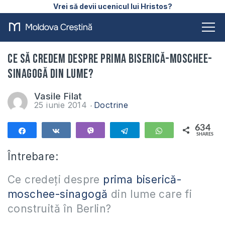
Vrei să devii ucenicul lui Hristos?
Ce să credem despre prima biserică-moschee-
sinagogă din lume?
Vasile Filat
25 iunie 2014
Doctrine
634
Share
Share
Vibe
Telegram
WhatsApp
SHARES
634
Întrebare:
Ce credeți despre
prima biserică-
moschee-sinagogă
din lume care fi
construită în Berlin?