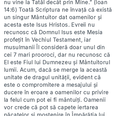
nu vine la Tatăl decât prin Mine.” (Ioan
14:6) Toată Scriptura ne învață că există
un singur Mântuitor dat oamenilor și
acesta este Isus Hristos. Evreii nu
recunosc că Domnul Isus este Mesia
profețit în Vechiul Testament, iar
musulmanii Îl consideră doar unul din
cei 7 mari prooroci, dar nu recunosc că
El este Fiul lui Dumnezeu și Mântuitorul
lumii. Acum, dacă se merge la această
unitate de dragul unității, evident că
este o compromitere a mesajului și
ducere în eroare a oamenilor cu privire
la felul cum pot ei fi mântuiți. Oamenii
vor crede că pot să capete iertarea
păcatelor și moștenire în Împărăția lui