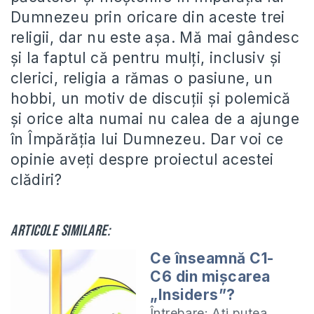
Dumnezeu prin oricare din aceste trei
religii, dar nu este așa. Mă mai gândesc
și la faptul că pentru mulți, inclusiv și
clerici, religia a rămas o pasiune, un
hobbi, un motiv de discuții și polemică
și orice alta numai nu calea de a ajunge
în Împărăția lui Dumnezeu. Dar voi ce
opinie aveți despre proiectul acestei
clădiri?
Articole similare:
Ce înseamnă C1-
C6 din mişcarea
„Insiders”?
Întrebare: Aţi putea