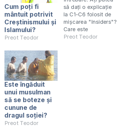
Cum poți fi
să daţi o explicaţie
mântuit potrivit
la C1-C6 folosit de
Creștinismului și
mişcarea "Insiders"?
Care este
Islamului?
însemnătatea
Preot Teodor
Preot Teodor
acestei balanţe şi ce
reprezintă ea ? C1-
C6 este o
clasificare, inventată
de adepţii mişcării
"Insiders", prin care
Este îngăduit
descriu diferite
unui musulman
modele de biserici
să se boteze şi
care ar exista sau ar
cunune de
trebui să existe în
dragul soției?
lumea musulmană.…
Preot Teodor