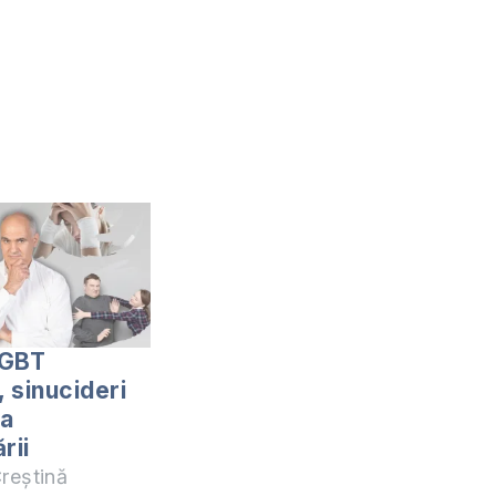
LGBT
, sinucideri
ea
rii
reștină