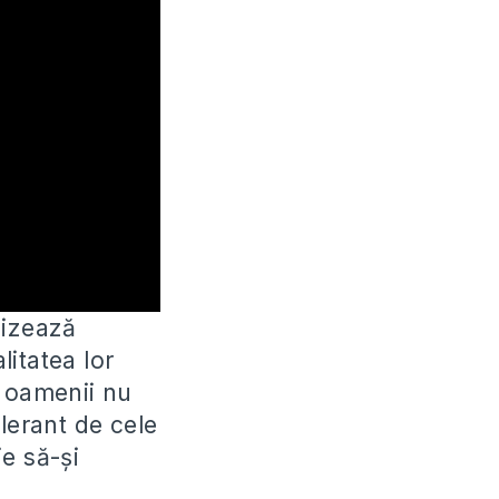
nizează
itatea lor
r oamenii nu
lerant de cele
e să-și