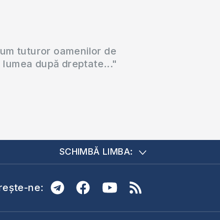
cum tuturor oamenilor de
a lumea după dreptate..."
SCHIMBĂ LIMBA:
ește-ne: