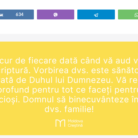
Share
634
Vibe
Telegram