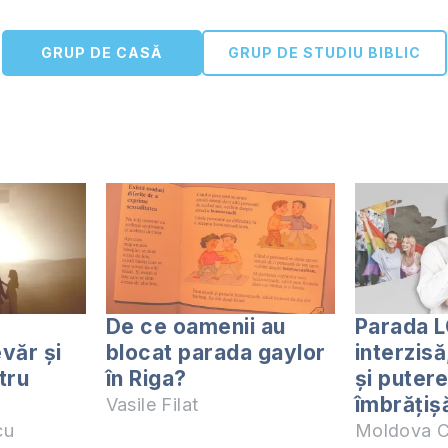
GRUP DE CASĂ
GRUP DE STUDIU BIBLIC
De ce oamenii au
Parada 
văr și
blocat parada gaylor
interzisă
tru
în Riga?
și puter
îmbrățișă
Vasile Filat
cu
Moldova C