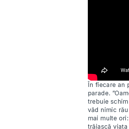
În fiecare an
parade. ”Oame
trebuie schim
văd nimic rău 
mai multe ori
trăiască viaț