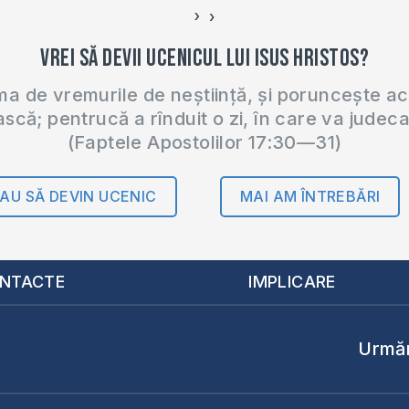
›
‹
Vrei să devii ucenicul lui Isus Hristos?
 de vremurile de neștiință, și poruncește a
ască; pentrucă a rînduit o zi, în care va judec
(Faptele Apostolilor 17:30—31)
AU SĂ DEVIN UCENIC
MAI AM ÎNTREBĂRI
NTACTE
IMPLICARE
Urmăr