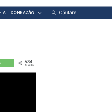
HIA
DONEAZĂ
RO
634
WhatsApp
SHARES