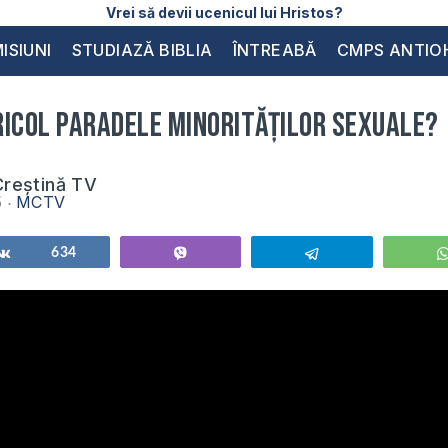
Vrei să devii ucenicul lui Hristos?
ISIUNI
STUDIAZĂ BIBLIA
ÎNTREABĂ
CMPS ANTIO
ricol paradele minorităților sexuale?
reștină TV
5
MCTV
Share
634
Vibe
Telegram