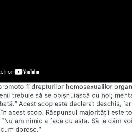
 promotorii drepturilor homosexualilor orga
nii trebuie să se obișnuiască cu noi; mental
bată.” Acest
scop este declarat deschis, ia
în acest scop. Răspunsul majorității este to
: ”Nu am nimic a face cu asta. Să le dăm voi
a cum doresc.”