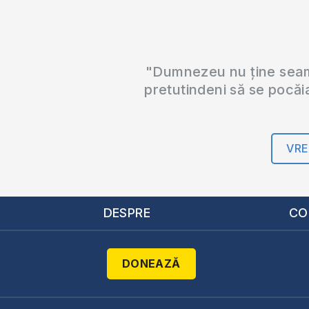
"Dumnezeu nu ține seama
pretutindeni să se pocăi
VRE
DESPRE
CO
DONEAZĂ